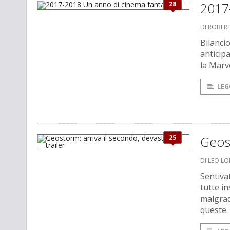
28
2017
DI ROBER
Bilanci
anticip
la Marv
LEG
25
Geost
DI LEO L
Sentiva
tutte i
malgrad
queste. 