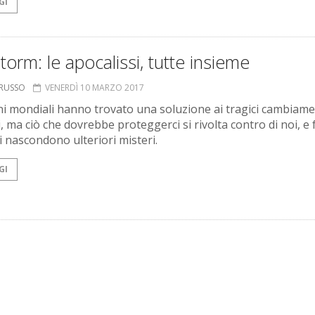
GI
orm: le apocalissi, tutte insieme
ORUSSO
VENERDÌ 10 MARZO 2017
ni mondiali hanno trovato una soluzione ai tragici cambiame
i, ma ciò che dovrebbe proteggerci si rivolta contro di noi, e
i nascondono ulteriori misteri.
GI