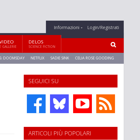
Informazioni
Login/Registrati
VIDEO
DELOS
E GALLERIE
SCIENCE FICTION
S: DOOMSDAY
NETFLIX
SADIE SINK
CELIA ROSE GOODING
SEGUICI SU
ARTICOLI PIÙ POPOLARI