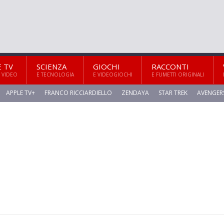
E TV
SCIENZA
GIOCHI
RACCONTI
 VIDEO
E TECNOLOGIA
E VIDEOGIOCHI
E FUMETTI ORIGINALI
APPLE TV+
FRANCO RICCIARDIELLO
ZENDAYA
STAR TREK
AVENGER