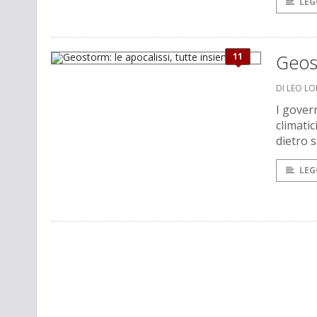
LEG
11
Geost
DI LEO L
I gover
climatic
dietro s
LEG