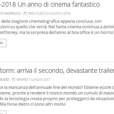
-2018 Un anno di cinema fantastico
TO TADDEUCCI
MERCOLEDÌ 22 AGOSTO 2018
o della stagione cinematografica appena conclusa, con
azioni su quello che verrà. Nel fanta-cinema continua a domi
el/Disney, ma la sorpresa dell’anno al box office è un horror
GI
orm: arriva il secondo, devastante traile
ORUSSO
VENERDÌ 7 LUGLIO 2017
te la mancanza dell'annuale fine del mondo? Ebbene eccole 
nsieme, pronte a rendere il nostro mondo un cumulo di mace
o la tecnologia creata proprio per proteggerci da situazion
Ma forse dietro ci sono altri motivi