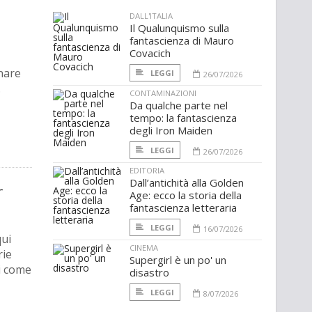
DALL'ITALIA
Il Qualunquismo sulla
fantascienza di Mauro
Covacich
nare
LEGGI
26/07/2026
.
CONTAMINAZIONI
Da qualche parte nel
tempo: la fantascienza
degli Iron Maiden
LEGGI
26/07/2026
EDITORIA
Dall’antichità alla Golden
r
Age: ecco la storia della
fantascienza letteraria
LEGGI
16/07/2026
qui
CINEMA
rie
Supergirl è un po' un
i come
disastro
LEGGI
8/07/2026