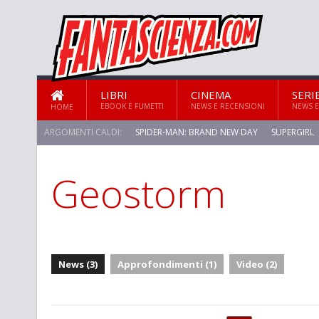
LIBRI
CINEMA
SERI
EBOOK E FUMETTI
NEWS E RECENSIONI
NEWS E
HOME
ARGOMENTI CALDI:
SPIDER-MAN: BRAND NEW DAY
SUPERGIRL
Geostorm
News (3)
Approfondimenti (1)
Video (2)