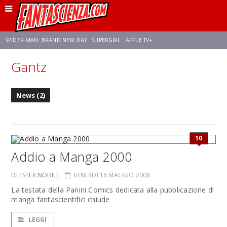
SPIDER-MAN: BRAND NEW DAY
SUPERGIRL
APPLE TV+
Gantz
FRANCO RICCIARDIELLO
ZENDAYA
STAR TREK
AVENGERS: DOOMSDAY
News (2)
NETFLIX
SADIE SINK
CELIA ROSE GOODING
10
Addio a Manga 2000
DI ESTER NOBILE
VENERDÌ 16 MAGGIO 2008
La testata della Panini Comics dedicata alla pubblicazione di
manga fantascientifici chiude
LEGGI