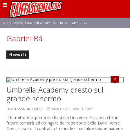
SPIDER-MAN: BRAND NEW DAY
SUPERGIRL
APPLE TV+
Gabriel Bá
FRANCO RICCIARDIELLO
ZENDAYA
STAR TREK
AVENGERS: DOOMSDAY
News (1)
NETFLIX
SADIE SINK
CELIA ROSE GOODING
2
Umbrella Academy presto sul
grande schermo
DI ALESSANDRO MURÈ
MARTEDÌ 21 APRILE 2009
Il fumetto è la prima scelta della Universal Pictures, che in
futuro tornerà ad attingere dal repertorio della Dark Horse
Comics, visto il contratto triennale di collaborazione appena