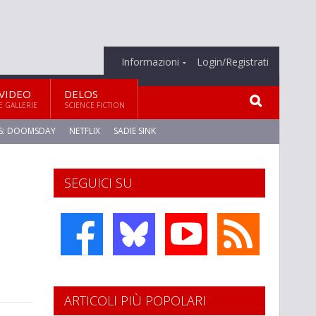
Informazioni
Login/Registrati
VIDEO
DELOS
E GALLERIE
SCIENCE FICTION
S: DOOMSDAY
NETFLIX
SADIE SINK
SEGUICI SU
ARTICOLI PIÙ POPOLARI