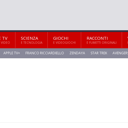
E TV
SCIENZA
GIOCHI
RACCONTI
 VIDEO
E TECNOLOGIA
E VIDEOGIOCHI
E FUMETTI ORIGINALI
APPLE TV+
FRANCO RICCIARDIELLO
ZENDAYA
STAR TREK
AVENGER