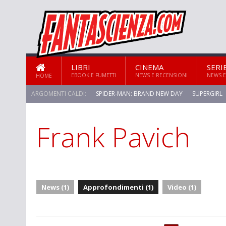
LIBRI
CINEMA
SERI
EBOOK E FUMETTI
NEWS E RECENSIONI
NEWS E
HOME
ARGOMENTI CALDI:
SPIDER-MAN: BRAND NEW DAY
SUPERGIRL
Frank Pavich
STAR TREK: STRANGE NEW WORLDS
News (1)
Approfondimenti (1)
Video (1)