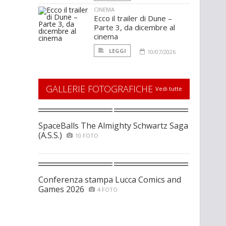
CINEMA
Ecco il trailer di Dune –
Parte 3, da dicembre al
cinema
LEGGI
10/07/2026
GALLERIE FOTOGRAFICHE
Vedi tutte
SpaceBalls The Almighty Schwartz Saga
(A.S.S.)
10 FOTO
Conferenza stampa Lucca Comics and
Games 2026
4 FOTO