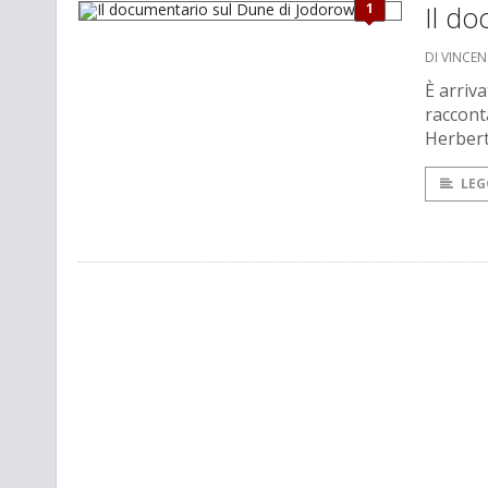
1
Il d
DI VINCE
È arriv
racconta
Herbert
LEG