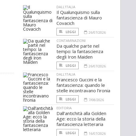
DALL'ITALIA
Il Qualunquismo sulla
fantascienza di Mauro
Covacich
LEGGI
26/07/2026
CONTAMINAZIONI
Da qualche parte nel
tempo: la fantascienza
degli Iron Maiden
LEGGI
26/07/2026
DALL'ITALIA
Francesco Guccini e la
fantascienza: quando le
stelle incontravano l’ironia
LEGGI
7/08/2026
EDITORIA
Dall’antichità alla Golden
Age: ecco la storia della
fantascienza letteraria
LEGGI
16/07/2026