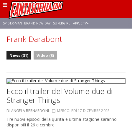
SPIDER-MAN: BRAND NEW DAY
SUPERGIRL
APPLE TV+
Frank Darabont
FRANCO RICCIARDIELLO
ZENDAYA
STAR TREK
AVENGERS: DOOMSDAY
News (31)
Video (3)
NETFLIX
SADIE SINK
STAR TREK: STRANGE NEW WORLDS
Ecco il trailer del Volume due di
Stranger Things
DI ANGELA BERNARDONI
MERCOLEDÌ 17 DICEMBRE 2025
Tre nuovi episodi della quinta e ultima stagione saranno
disponibili il 26 dicembre