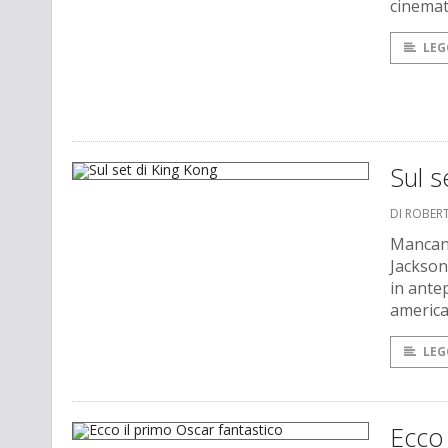
cinemat
LEG
Sul s
DI ROBER
Mancano
Jackson
in ante
americ
LEG
Ecco 