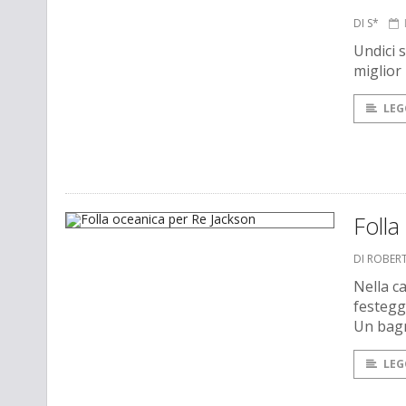
DI S*
Undici s
miglior
LEG
Folla
DI ROBER
Nella c
festegg
Un bagno
LEG