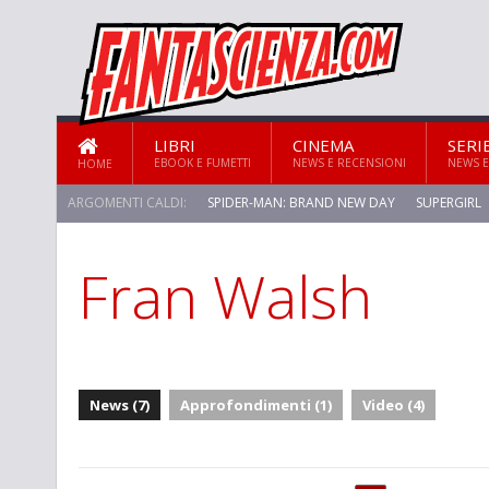
LIBRI
CINEMA
SERI
EBOOK E FUMETTI
NEWS E RECENSIONI
NEWS E
HOME
ARGOMENTI CALDI:
SPIDER-MAN: BRAND NEW DAY
SUPERGIRL
Fran Walsh
News (7)
Approfondimenti (1)
Video (4)