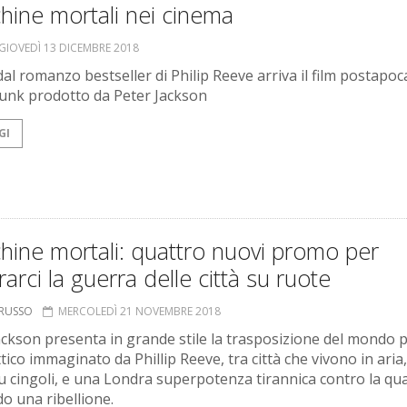
hine mortali nei cinema
GIOVEDÌ 13 DICEMBRE 2018
al romanzo bestseller di Philip Reeve arriva il film postapoca
nk prodotto da Peter Jackson
GI
ine mortali: quattro nuovi promo per
arci la guerra delle città su ruote
ORUSSO
MERCOLEDÌ 21 NOVEMBRE 2018
ackson presenta in grande stile la trasposizione del mondo 
tico immaginato da Phillip Reeve, tra città che vivono in aria,
u cingoli, e una Londra superpotenza tirannica contro la qua
o una ribellione.