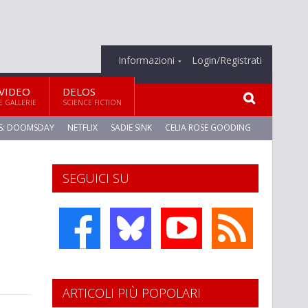
Informazioni
Login/Registrati
VIDEO
DELOS
E GALLERIE
SCIENCE FICTION
S: DOOMSDAY
NETFLIX
SADIE SINK
CELIA ROSE GOODING
SEGUICI SU
ARTICOLI PIÙ POPOLARI