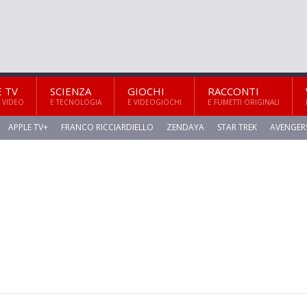
E TV
SCIENZA
GIOCHI
RACCONTI
 VIDEO
E TECNOLOGIA
E VIDEOGIOCHI
E FUMETTI ORIGINALI
APPLE TV+
FRANCO RICCIARDIELLO
ZENDAYA
STAR TREK
AVENGER