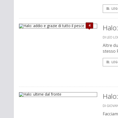
LEG
4
Halo:
DI LEO L
Altre du
stesso 
LEG
Halo:
DI GIOVA
Facciam