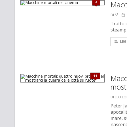
4
Macc
DI S*
Tratto d
steampu
LEG
11
Macch
mostr
DI LEO L
Peter J
apocalit
mare, s
nascend