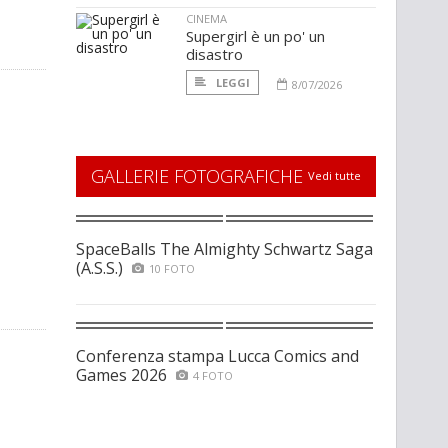
CINEMA
Supergirl è un po' un
disastro
LEGGI
8/07/2026
GALLERIE FOTOGRAFICHE
Vedi tutte
SpaceBalls The Almighty Schwartz Saga
(A.S.S.)
10 FOTO
Conferenza stampa Lucca Comics and
Games 2026
4 FOTO