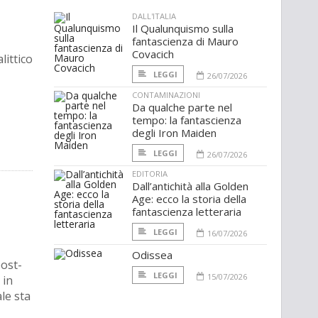
DALL'ITALIA
Il Qualunquismo sulla
fantascienza di Mauro
Covacich
littico
LEGGI
26/07/2026
CONTAMINAZIONI
Da qualche parte nel
tempo: la fantascienza
degli Iron Maiden
LEGGI
26/07/2026
EDITORIA
Dall’antichità alla Golden
Age: ecco la storia della
fantascienza letteraria
LEGGI
16/07/2026
Odissea
post-
LEGGI
15/07/2026
 in
le sta