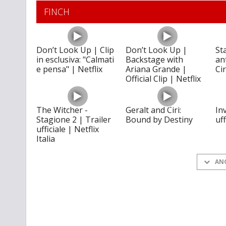
FINCH
Don’t Look Up | Clip
Don’t Look Up |
Sta
in esclusiva: "Calmati
Backstage with
an
e pensa" | Netflix
Ariana Grande |
Ci
Official Clip | Netflix
The Witcher -
Geralt and Ciri:
In
Stagione 2 | Trailer
Bound by Destiny
uf
ufficiale | Netflix
Italia
AN