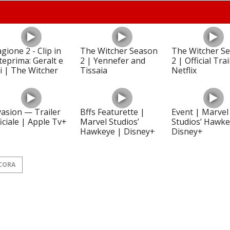
gione 2 - Clip in
The Witcher Season
The Witcher S
teprima: Geralt e
2 | Yennefer and
2 | Official Trai
ri | The Witcher
Tissaia
Netflix
vasion — Trailer
Bffs Featurette |
Event | Marvel
ficiale | Apple Tv+
Marvel Studios’
Studios’ Hawke
Hawkeye | Disney+
Disney+
CORA