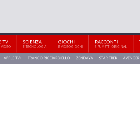
E TV
SCIENZA
GIOCHI
RACCONTI
 VIDEO
E TECNOLOGIA
E VIDEOGIOCHI
E FUMETTI ORIGINALI
APPLE TV+
FRANCO RICCIARDIELLO
ZENDAYA
STAR TREK
AVENGER