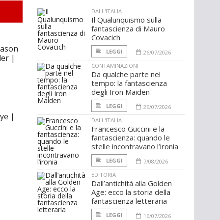
DALL'ITALIA
Il Qualunquismo sulla
fantascienza di Mauro
Covacich
eason
LEGGI
26/07/2026
ler |
CONTAMINAZIONI
Da qualche parte nel
tempo: la fantascienza
degli Iron Maiden
LEGGI
26/07/2026
ye |
DALL'ITALIA
Francesco Guccini e la
fantascienza: quando le
stelle incontravano l’ironia
LEGGI
7/08/2026
EDITORIA
Dall’antichità alla Golden
Age: ecco la storia della
fantascienza letteraria
LEGGI
16/07/2026