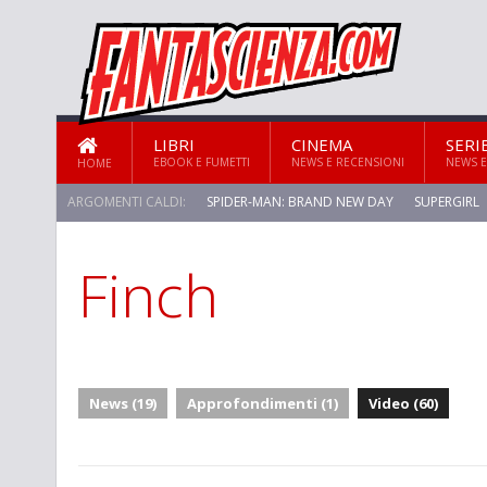
LIBRI
CINEMA
SERI
EBOOK E FUMETTI
NEWS E RECENSIONI
NEWS E
HOME
ARGOMENTI CALDI:
SPIDER-MAN: BRAND NEW DAY
SUPERGIRL
Finch
STAR TREK: STRANGE NEW WORLDS
News (19)
Approfondimenti (1)
Video (60)