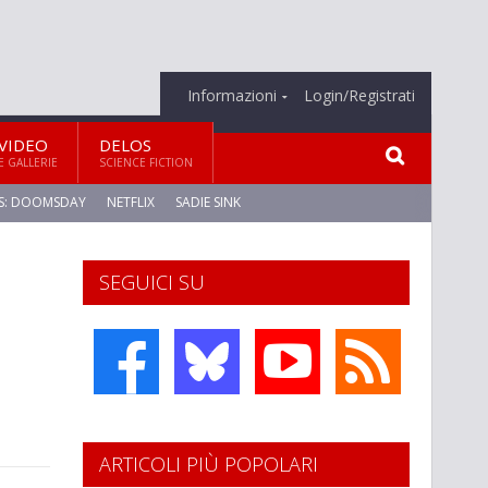
Informazioni
Login/Registrati
VIDEO
DELOS
E GALLERIE
SCIENCE FICTION
S: DOOMSDAY
NETFLIX
SADIE SINK
SEGUICI SU
ARTICOLI PIÙ POPOLARI