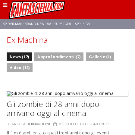
SPIDER-MAN: BRAND NEW DAY
SUPERGIRL
APPLE TV+
Ex Machina
FRANCO RICCIARDIELLO
ZENDAYA
STAR TREK
AVENGERS: DOOMSDAY
News (17)
Approfondimenti (7)
Gallerie (1)
NETFLIX
SADIE SINK
STAR TREK: STRANGE NEW WORLDS
Video (12)
Gli zombie di 28 anni dopo
arrivano oggi al cinema
DI ANGELA BERNARDONI
MERCOLEDÌ 18 GIUGNO 2025
Il film è ambientato quasi trent'anni dopo gli eventi