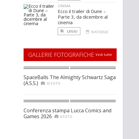
CINEMA
Ecco il trailer di Dune –
Parte 3, da dicembre al
cinema
LEGGI
10/07/2026
GALLERIE FOTOGRAFICHE
Vedi tutte
SpaceBalls The Almighty Schwartz Saga
(A.S.S.)
10 FOTO
Conferenza stampa Lucca Comics and
Games 2026
4 FOTO