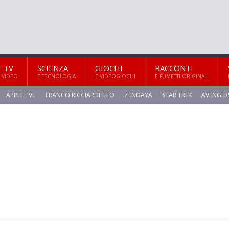
E TV
SCIENZA
GIOCHI
RACCONTI
 VIDEO
E TECNOLOGIA
E VIDEOGIOCHI
E FUMETTI ORIGINALI
APPLE TV+
FRANCO RICCIARDIELLO
ZENDAYA
STAR TREK
AVENGER