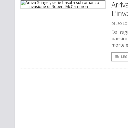
Arriv
L'in
DI LEO L
Dal reg
paesino
morte e
LEG