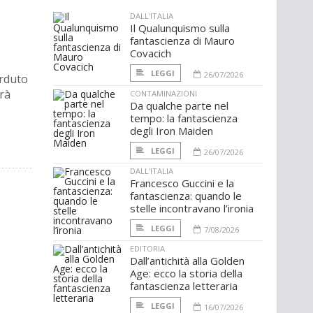
DALL'ITALIA
Il Qualunquismo sulla
fantascienza di Mauro
Covacich
LEGGI
26/07/2026
erduto
rà
CONTAMINAZIONI
Da qualche parte nel
tempo: la fantascienza
degli Iron Maiden
LEGGI
26/07/2026
DALL'ITALIA
Francesco Guccini e la
fantascienza: quando le
stelle incontravano l’ironia
LEGGI
7/08/2026
EDITORIA
Dall’antichità alla Golden
Age: ecco la storia della
fantascienza letteraria
LEGGI
16/07/2026