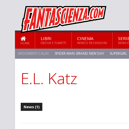
LIBRI
CINEMA
SERI
EBOOK E FUMETTI
NEWS E RECENSIONI
NEWS E
HOME
ARGOMENTI CALDI:
SPIDER-MAN: BRAND NEW DAY
SUPERGIRL
E.L. Katz
STAR TREK: STRANGE NEW WORLDS
News (1)