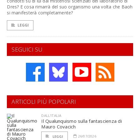
condotti su di lui dai misteriosi scienziati del laboratorio di
Dres? E cosa rimarrà del suo organismo una volta che Baoh
si manifesterà completamente?
LEGGI
SEGUICI SU
ARTICOLI PIÙ POPOLARI
DALL'ITALIA
Il Qualunquismo sulla fantascienza di
Mauro Covacich
26/07/2026
LEGGI