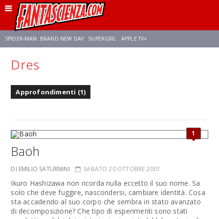
SPIDER-MAN: BRAND NEW DAY
SUPERGIRL
APPLE TV+
Dres
FRANCO RICCIARDIELLO
ZENDAYA
STAR TREK
AVENGERS: DOOMSDAY
Approfondimenti (1)
NETFLIX
SADIE SINK
STAR TREK: STRANGE NEW WORLDS
1
Baoh
DI EMILIO SATURNINI
SABATO 20 OTTOBRE 2001
Ikuro Hashizawa non ricorda nulla eccetto il suo nome. Sa
solo che deve fuggire, nascondersi, cambiare identità. Cosa
sta accadendo al suo corpo che sembra in stato avanzato
di decomposizione? Che tipo di esperimenti sono stati