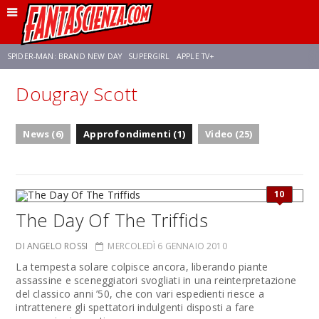
SPIDER-MAN: BRAND NEW DAY
SUPERGIRL
APPLE TV+
Dougray Scott
FRANCO RICCIARDIELLO
ZENDAYA
AVENGERS: DOOMSDAY
STAR TREK
News (6)
Approfondimenti (1)
Video (25)
NETFLIX
SADIE SINK
STAR TREK: STRANGE NEW WORLDS
10
The Day Of The Triffids
DI ANGELO ROSSI
MERCOLEDÌ 6 GENNAIO 2010
La tempesta solare colpisce ancora, liberando piante
assassine e sceneggiatori svogliati in una reinterpretazione
del classico anni ’50, che con vari espedienti riesce a
intrattenere gli spettatori indulgenti disposti a fare