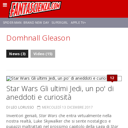
SPIDER-MAN: BRAND NEW DAY
SUPERGIRL
APPLE TV+
Domhnall Gleason
FRANCO RICCIARDIELLO
ZENDAYA
STAR TREK
AVENGERS: DOOMSDAY
News (3)
Video (15)
NETFLIX
SADIE SINK
CELIA ROSE GOODING
12
Star Wars Gli ultimi Jedi, un po' di
aneddoti e curiosità
DI LEO LORUSSO
MERCOLEDÌ 13 DICEMBRE 2017
Inventori geniali,
Star Wars
che entra virtualmente nella
nostra realtà, Luke Skywalker che si sente nostalgico e
pupazzi maltrattati nel prossimo capitolo della saga di
Star