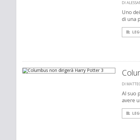
DI ALESSA
Uno dei
di una 
LEG
Colum
DI MATTE
Al suo 
avere u
LEG