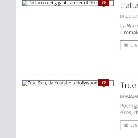
36
L'att
DI LEO L
La Warn
il rema
LEG
30
True
DI ALESS
Pochi gi
Bros, c
LEG