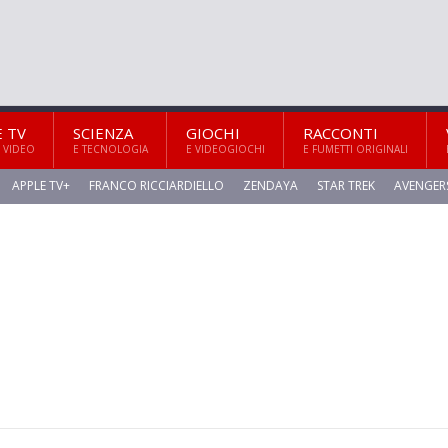
E TV
SCIENZA
GIOCHI
RACCONTI
 VIDEO
E TECNOLOGIA
E VIDEOGIOCHI
E FUMETTI ORIGINALI
APPLE TV+
FRANCO RICCIARDIELLO
ZENDAYA
STAR TREK
AVENGER