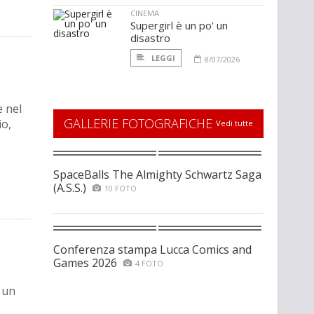
CINEMA
Supergirl è un po' un
disastro
LEGGI
8/07/2026
e nel
GALLERIE FOTOGRAFICHE
io,
Vedi tutte
SpaceBalls The Almighty Schwartz Saga
(A.S.S.)
10 FOTO
Conferenza stampa Lucca Comics and
Games 2026
4 FOTO
 un