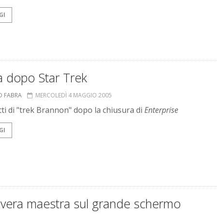
GI
a dopo Star Trek
O FABRA
MERCOLEDÌ 4 MAGGIO 2005
tti di "trek Brannon" dopo la chiusura di
Enterprise
GI
evera maestra sul grande schermo