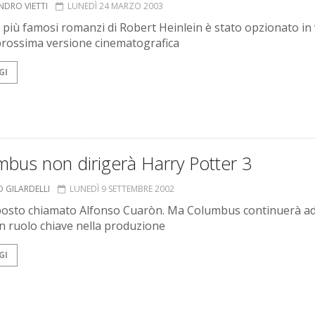
NDRO VIETTI
LUNEDÌ 24 MARZO 2003
 più famosi romanzi di Robert Heinlein è stato opzionato in 
prossima versione cinematografica
GI
bus non dirigerà Harry Potter 3
O GILARDELLI
LUNEDÌ 9 SETTEMBRE 2002
posto chiamato Alfonso Cuaròn. Ma Columbus continuerà a
n ruolo chiave nella produzione
GI