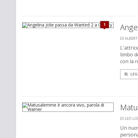
1
Angel
DI ALBER
L'attric
limbo d
con la 
LEG
Matu
DI LEO L
Un nuov
persona