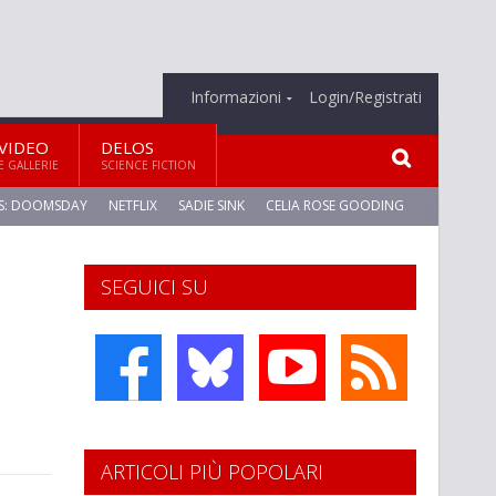
Informazioni
Login/Registrati
VIDEO
DELOS
E GALLERIE
SCIENCE FICTION
S: DOOMSDAY
NETFLIX
SADIE SINK
CELIA ROSE GOODING
SEGUICI SU
ARTICOLI PIÙ POPOLARI