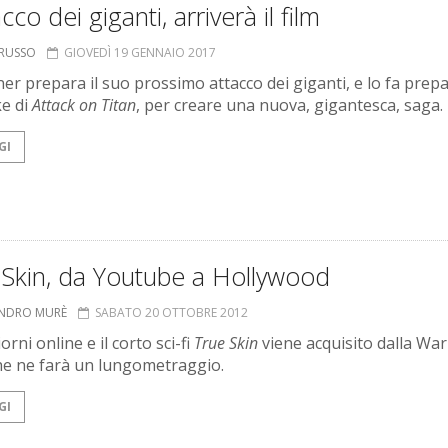
acco dei giganti, arriverà il film
ORUSSO
GIOVEDÌ 19 GENNAIO 2017
er prepara il suo prossimo attacco dei giganti, e lo fa pre
ke di
Attack on Titan
, per creare una nuova, gigantesca, saga.
GI
 Skin, da Youtube a Hollywood
ANDRO MURÈ
SABATO 20 OTTOBRE 2012
orni online e il corto sci-fi
True Skin
viene acquisito dalla Wa
he ne farà un lungometraggio.
GI