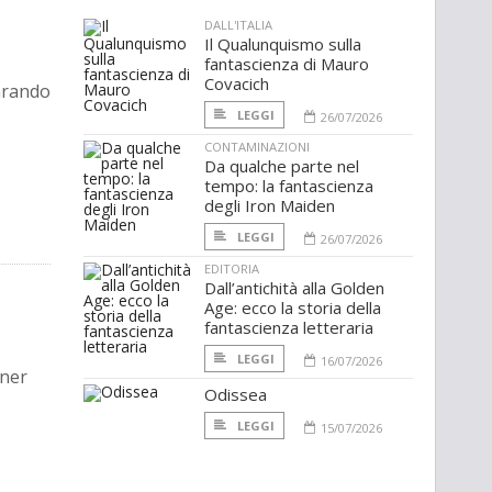
DALL'ITALIA
Il Qualunquismo sulla
fantascienza di Mauro
Covacich
parando
LEGGI
26/07/2026
CONTAMINAZIONI
Da qualche parte nel
tempo: la fantascienza
degli Iron Maiden
LEGGI
26/07/2026
EDITORIA
Dall’antichità alla Golden
Age: ecco la storia della
fantascienza letteraria
LEGGI
16/07/2026
rner
Odissea
LEGGI
15/07/2026