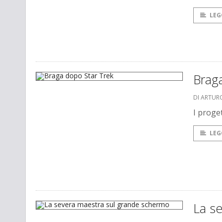
LEG
Brag
DI ARTUR
I proge
LEG
La s