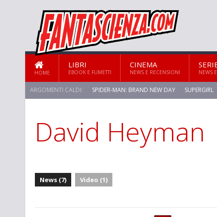
LIBRI
CINEMA
SERI
EBOOK E FUMETTI
NEWS E RECENSIONI
NEWS E
HOME
ARGOMENTI CALDI:
SPIDER-MAN: BRAND NEW DAY
SUPERGIRL
David Heyman
News (7)
Video (1)