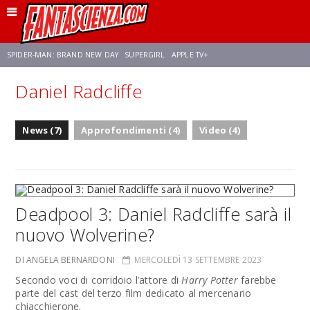
SPIDER-MAN: BRAND NEW DAY
SUPERGIRL
APPLE TV+
Daniel Radcliffe
FRANCO RICCIARDIELLO
ZENDAYA
STAR TREK
AVENGERS: DOOMSDAY
News (7)
Approfondimenti (4)
Video (4)
NETFLIX
SADIE SINK
STAR TREK: STRANGE NEW WORLDS
Deadpool 3: Daniel Radcliffe sarà il
nuovo Wolverine?
DI ANGELA BERNARDONI
MERCOLEDÌ 13 SETTEMBRE 2023
Secondo voci di corridoio l’attore di
Harry Potter
farebbe
parte del cast del terzo film dedicato al mercenario
chiacchierone.