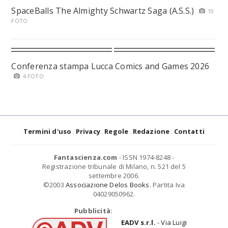
SpaceBalls The Almighty Schwartz Saga (A.S.S.)
10
FOTO
Conferenza stampa Lucca Comics and Games 2026
4 FOTO
Termini d'uso
Privacy
Regole
Redazione
Contatti
Fantascienza.com
- ISSN 1974-8248 -
Registrazione tribunale di Milano, n. 521 del 5
settembre 2006.
©2003
Associazione Delos Books
. Partita Iva
04029050962.
Pubblicità:
EADV s.r.l.
- Via Luigi