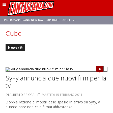
SPIDER-MAN: BRAND NEW DAY
SUPERGIRL
APPLE TV+
Cube
FRANCO RICCIARDIELLO
ZENDAYA
STAR TREK
AVENGERS: DOOMSDAY
News (6)
NETFLIX
SADIE SINK
CELIA ROSE GOODING
6
SyFy annuncia due nuovi film per la
tv
DI ALBERTO PRIORA
MARTEDÌ 15 FEBBRAIO 2011
Doppia razione di mostri dallo spazio in arrivo su Syfy, a
quanto pare non ce n'è mai abbastanza.