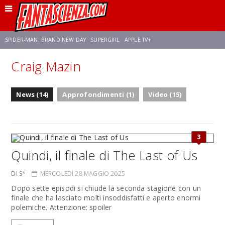
SPIDER-MAN: BRAND NEW DAY
SUPERGIRL
APPLE TV+
Craig Mazin
FRANCO RICCIARDIELLO
ZENDAYA
STAR TREK
AVENGERS: DOOMSDAY
News (14)
Approfondimenti (1)
Video (15)
NETFLIX
SADIE SINK
STAR TREK: STRANGE NEW WORLDS
3
Quindi, il finale di The Last of Us
DI S*
MERCOLEDÌ 28 MAGGIO 2025
Dopo sette episodi si chiude la seconda stagione con un
finale che ha lasciato molti insoddisfatti e aperto enormi
polemiche. Attenzione: spoiler