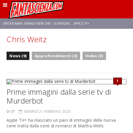
SPIDER-MAN: BRAND NEW DAY
SUPERGIRL
APPLE TV+
Chris Weitz
FRANCO RICCIARDIELLO
ZENDAYA
STAR TREK
AVENGERS: DOOMSDAY
News (9)
Approfondimenti (3)
Video (3)
NETFLIX
SADIE SINK
CELIA ROSE GOODING
1
Prime immagini dalla serie tv di
Murderbot
DI S*
VENERDÌ 21 FEBBRAIO 2025
Apple TV+ ha rilasciato un paio di immagini della nuova
serie tratta dalla serie di romanzi di Martha Wells