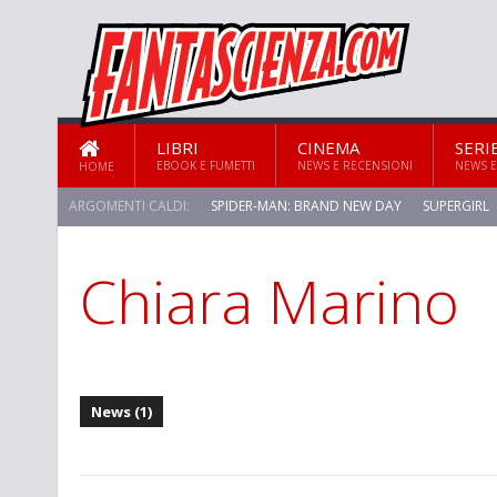
LIBRI
CINEMA
SERI
EBOOK E FUMETTI
NEWS E RECENSIONI
NEWS E
HOME
ARGOMENTI CALDI:
SPIDER-MAN: BRAND NEW DAY
SUPERGIRL
Chiara Marino
STAR TREK: STRANGE NEW WORLDS
News (1)