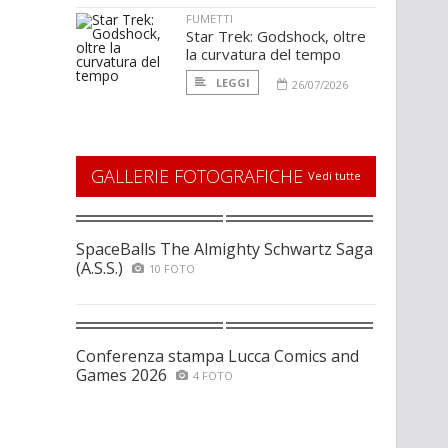
FUMETTI
Star Trek: Godshock, oltre
la curvatura del tempo
LEGGI
26/07/2026
GALLERIE FOTOGRAFICHE
Vedi tutte
SpaceBalls The Almighty Schwartz Saga
(A.S.S.)
10 FOTO
Conferenza stampa Lucca Comics and
Games 2026
4 FOTO