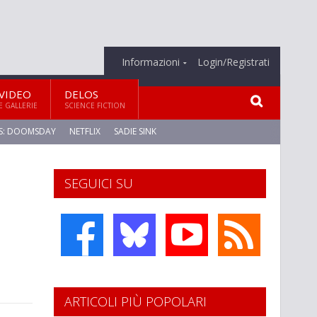
Informazioni
Login/Registrati
VIDEO
DELOS
E GALLERIE
SCIENCE FICTION
S: DOOMSDAY
NETFLIX
SADIE SINK
SEGUICI SU
ARTICOLI PIÙ POPOLARI