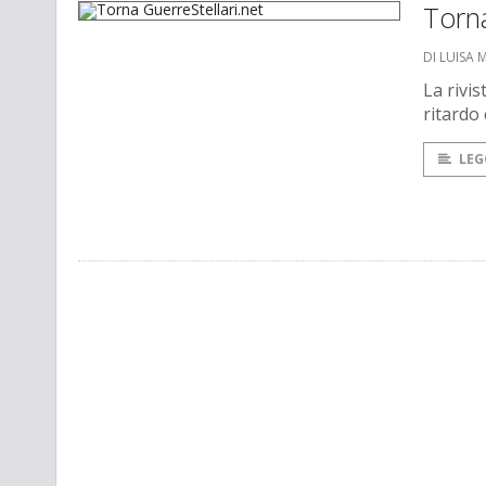
Torna
DI LUISA
La rivis
ritardo 
LEG