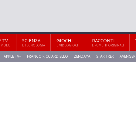
E TV
SCIENZA
GIOCHI
RACCONTI
 VIDEO
E TECNOLOGIA
E VIDEOGIOCHI
E FUMETTI ORIGINALI
APPLE TV+
FRANCO RICCIARDIELLO
ZENDAYA
STAR TREK
AVENGER