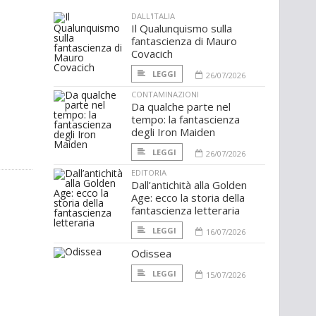
DALL'ITALIA
Il Qualunquismo sulla
fantascienza di Mauro
Covacich
LEGGI
26/07/2026
CONTAMINAZIONI
Da qualche parte nel
tempo: la fantascienza
degli Iron Maiden
LEGGI
26/07/2026
EDITORIA
Dall’antichità alla Golden
Age: ecco la storia della
fantascienza letteraria
LEGGI
16/07/2026
Odissea
LEGGI
15/07/2026