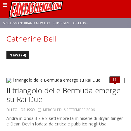
SPIDER-MAN: BRAND NEW DAY
SUPERGIRL
APPLE TV+
Catherine Bell
FRANCO RICCIARDIELLO
ZENDAYA
AVENGERS: DOOMSDAY
STAR TREK
News (4)
NETFLIX
SADIE SINK
STAR TREK: STRANGE NEW WORLDS
11
Il triangolo delle Bermuda emerge
su Rai Due
DI LEO LORUSSO
MERCOLEDÌ 6 SETTEMBRE 2006
Andrà in onda il 7 e 8 settembre la miniserie di Bryan Singer
e Dean Devlin lodata da critica e pubblico negli Usa