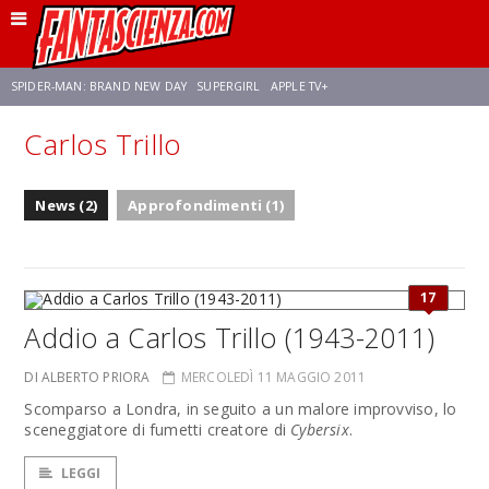
SPIDER-MAN: BRAND NEW DAY
SUPERGIRL
APPLE TV+
Carlos Trillo
FRANCO RICCIARDIELLO
ZENDAYA
AVENGERS: DOOMSDAY
STAR TREK
News (2)
Approfondimenti (1)
NETFLIX
SADIE SINK
STAR TREK: STRANGE NEW WORLDS
17
Addio a Carlos Trillo (1943-2011)
DI ALBERTO PRIORA
MERCOLEDÌ 11 MAGGIO 2011
Scomparso a Londra, in seguito a un malore improvviso, lo
sceneggiatore di fumetti creatore di
Cybersix
.
LEGGI