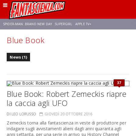
SPIDER-MAN: BRAND NEW DAY
SUPERGIRL
APPLE TV+
Blue Book
FRANCO RICCIARDIELLO
ZENDAYA
STAR TREK
AVENGERS: DOOMSDAY
News (1)
NETFLIX
SADIE SINK
CELIA ROSE GOODING
37
Blue Book: Robert Zemeckis riapre
la caccia agli UFO
DI LEO LORUSSO
GIOVEDÌ 20 OTTOBRE 2016
Zemeckis torna alla fantascienza in veste di produttore per
indagare sugli avvistamenti alieni dagli anni quaranta agli
anni settanta, per una serie in arrivo su History Channel