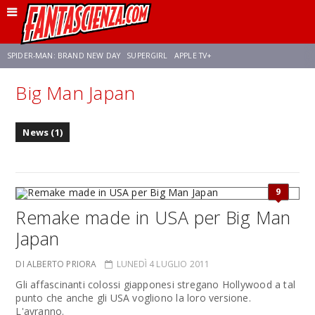
SPIDER-MAN: BRAND NEW DAY
SUPERGIRL
APPLE TV+
Big Man Japan
FRANCO RICCIARDIELLO
ZENDAYA
AVENGERS: DOOMSDAY
STAR TREK
News (1)
NETFLIX
SADIE SINK
STAR TREK: STRANGE NEW WORLDS
9
Remake made in USA per Big Man
Japan
DI ALBERTO PRIORA
LUNEDÌ 4 LUGLIO 2011
Gli affascinanti colossi giapponesi stregano Hollywood a tal
punto che anche gli USA vogliono la loro versione.
L'avranno.