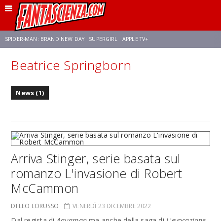
SPIDER-MAN: BRAND NEW DAY
SUPERGIRL
APPLE TV+
Beatrice Springborn
FRANCO RICCIARDIELLO
ZENDAYA
AVENGERS: DOOMSDAY
STAR TREK
News (1)
NETFLIX
SADIE SINK
STAR TREK: STRANGE NEW WORLDS
Arriva Stinger, serie basata sul
romanzo L'invasione di Robert
McCammon
DI LEO LORUSSO
VENERDÌ 23 DICEMBRE 2022
Dal regista di
Aquaman
ma anche della saga di
L'evocazione
,