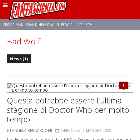
SPIDER-MAN: BRAND NEW DAY
SUPERGIRL
APPLE TV+
Bad Wolf
FRANCO RICCIARDIELLO
ZENDAYA
STAR TREK
AVENGERS: DOOMSDAY
News (1)
NETFLIX
SADIE SINK
STAR TREK: STRANGE NEW WORLDS
1
Questa potrebbe essere l'ultima
stagione di Doctor Who per molto
tempo
DI ANGELA BERNARDONI
MERCOLEDÌ 7 MAGGIO 2025
Le dinamiche di potere tra BBC e Disney sembrano portare