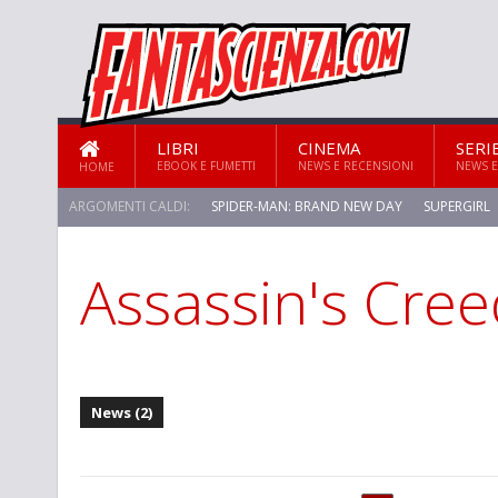
LIBRI
CINEMA
SERI
EBOOK E FUMETTI
NEWS E RECENSIONI
NEWS E
HOME
ARGOMENTI CALDI:
SPIDER-MAN: BRAND NEW DAY
SUPERGIRL
Assassin's Creed
STAR TREK: STRANGE NEW WORLDS
News (2)