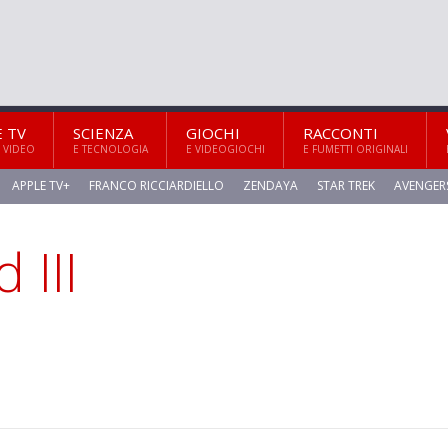
E TV
SCIENZA
GIOCHI
RACCONTI
 VIDEO
E TECNOLOGIA
E VIDEOGIOCHI
E FUMETTI ORIGINALI
APPLE TV+
FRANCO RICCIARDIELLO
ZENDAYA
STAR TREK
AVENGER
 III