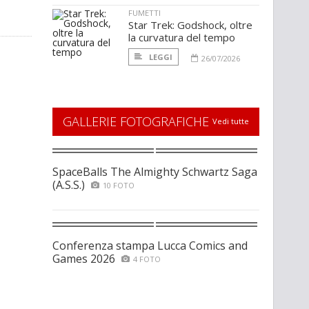
FUMETTI
Star Trek: Godshock, oltre
la curvatura del tempo
LEGGI
26/07/2026
GALLERIE FOTOGRAFICHE
Vedi tutte
SpaceBalls The Almighty Schwartz Saga
(A.S.S.)
10 FOTO
Conferenza stampa Lucca Comics and
Games 2026
4 FOTO