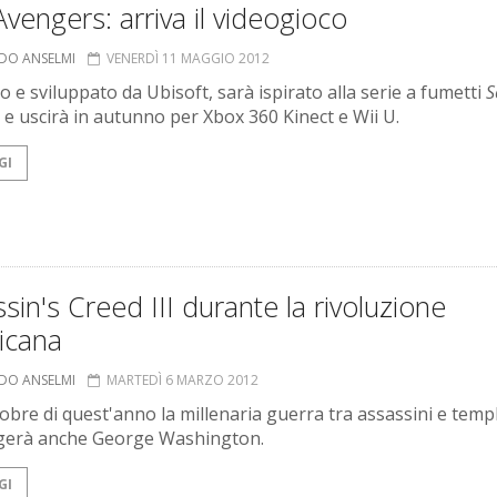
vengers: arriva il videogioco
RDO ANSELMI
VENERDÌ 11 MAGGIO 2012
o e sviluppato da Ubisoft, sarà ispirato alla serie a fumetti
S
e uscirà in autunno per Xbox 360 Kinect e Wii U.
GI
sin's Creed III durante la rivoluzione
icana
RDO ANSELMI
MARTEDÌ 6 MARZO 2012
tobre di quest'anno la millenaria guerra tra assassini e temp
gerà anche George Washington.
GI