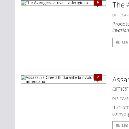
6
The A
DI RICCA
Prodott
Invasion
LEG
2
Assas
amer
DI RICCA
Il 31 ot
coinvol
LEG