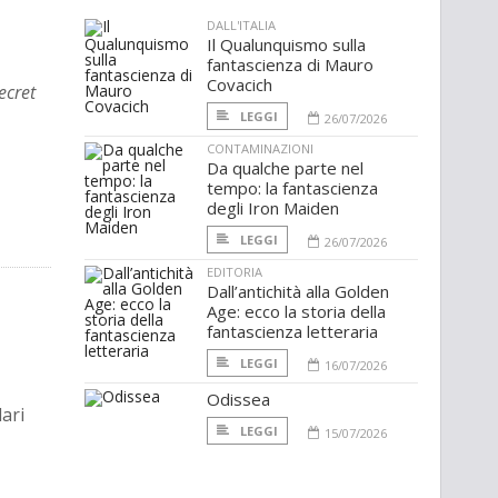
DALL'ITALIA
Il Qualunquismo sulla
fantascienza di Mauro
Covacich
ecret
LEGGI
26/07/2026
CONTAMINAZIONI
Da qualche parte nel
tempo: la fantascienza
degli Iron Maiden
LEGGI
26/07/2026
EDITORIA
Dall’antichità alla Golden
Age: ecco la storia della
fantascienza letteraria
LEGGI
16/07/2026
Odissea
lari
LEGGI
15/07/2026