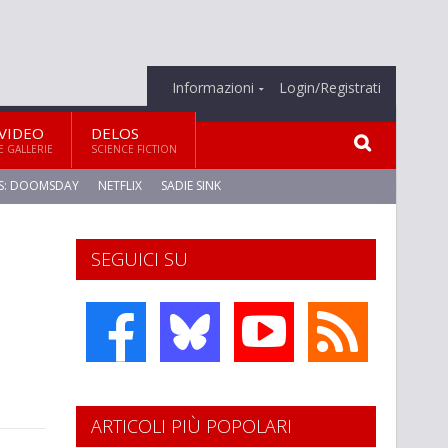
Informazioni
Login/Registrati
VIDEO
DELOS
E GALLERIE
SCIENCE FICTION
S: DOOMSDAY
NETFLIX
SADIE SINK
SEGUICI SU
ARTICOLI PIÙ POPOLARI