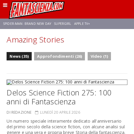
SPIDER-MAN: BRAND NEW DAY
SUPERGIRL
APPLE TV+
Amazing Stories
FRANCO RICCIARDIELLO
ZENDAYA
AVENGERS: DOOMSDAY
STAR TREK
News (35)
Approfondimenti (26)
Video (1)
NETFLIX
SADIE SINK
STAR TREK: STRANGE NEW WORLDS
Delos Science Fiction 275: 100
anni di Fantascienza
DI REDAZIONE
LUNEDÌ 20 APRILE 2026
Un numero speciale interamente dedicato all'anniversario
del primo secolo della science fiction, con alcune analisi sul
genere e una vera e propria breve Storia della fantascienza.