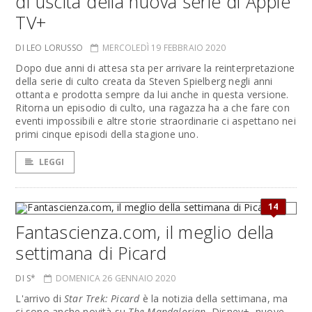
di uscita della nuova serie di Apple
TV+
DI LEO LORUSSO
MERCOLEDÌ 19 FEBBRAIO 2020
Dopo due anni di attesa sta per arrivare la reinterpretazione
della serie di culto creata da Steven Spielberg negli anni
ottanta e prodotta sempre da lui anche in questa versione.
Ritorna un episodio di culto, una ragazza ha a che fare con
eventi impossibili e altre storie straordinarie ci aspettano nei
primi cinque episodi della stagione uno.
LEGGI
14
Fantascienza.com, il meglio della
settimana di Picard
DI S*
DOMENICA 26 GENNAIO 2020
L'arrivo di
Star Trek: Picard
è la notizia della settimana, ma
ci sono anche novità su
The Mandalorian
, Disney+, nuove