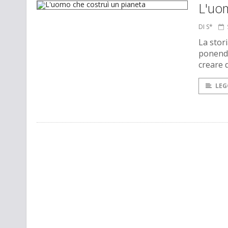
L'uom
DI S*
La stor
ponendos
creare 
LEG