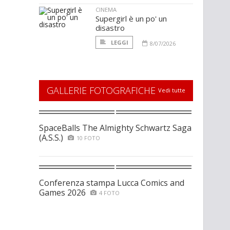
CINEMA
Supergirl è un po' un
disastro
LEGGI
8/07/2026
GALLERIE FOTOGRAFICHE
Vedi tutte
SpaceBalls The Almighty Schwartz Saga
(A.S.S.)
10 FOTO
Conferenza stampa Lucca Comics and
Games 2026
4 FOTO