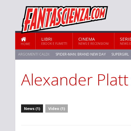
LIBRI
CINEMA
SERI
EBOOK E FUMETTI
NEWS E RECENSIONI
NEWS E
HOME
ARGOMENTI CALDI:
SPIDER-MAN: BRAND NEW DAY
SUPERGIRL
Alexander Platt
News (1)
Video (1)