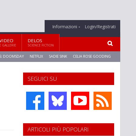
Informazioni
Login/Registrati
VIDEO
DELOS
E GALLERIE
SCIENCE FICTION
S: DOOMSDAY
NETFLIX
SADIE SINK
CELIA ROSE GOODING
SEGUICI SU
ARTICOLI PIÙ POPOLARI