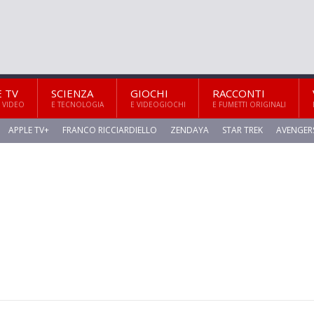
E TV
SCIENZA
GIOCHI
RACCONTI
 VIDEO
E TECNOLOGIA
E VIDEOGIOCHI
E FUMETTI ORIGINALI
APPLE TV+
FRANCO RICCIARDIELLO
ZENDAYA
STAR TREK
AVENGER