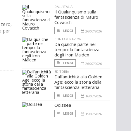
DALL'ITALIA
Il Qualunquismo sulla
fantascienza di Mauro
Covacich
 zero,
o per
LEGGI
26/07/2026
CONTAMINAZIONI
Da qualche parte nel
tempo: la fantascienza
degli Iron Maiden
LEGGI
26/07/2026
EDITORIA
Dall’antichità alla Golden
Age: ecco la storia della
fantascienza letteraria
LEGGI
16/07/2026
Odissea
LEGGI
15/07/2026