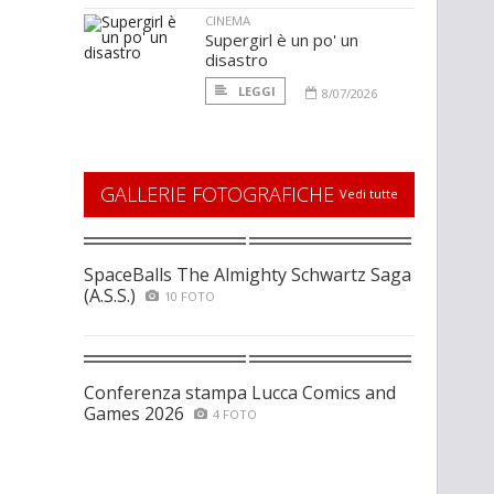
CINEMA
Supergirl è un po' un
disastro
LEGGI
8/07/2026
GALLERIE FOTOGRAFICHE
Vedi tutte
SpaceBalls The Almighty Schwartz Saga
(A.S.S.)
10 FOTO
Conferenza stampa Lucca Comics and
Games 2026
4 FOTO