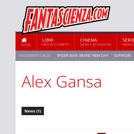
LIBRI
CINEMA
SERI
EBOOK E FUMETTI
NEWS E RECENSIONI
NEWS E
HOME
ARGOMENTI CALDI:
SPIDER-MAN: BRAND NEW DAY
SUPERGIRL
Alex Gansa
News (1)