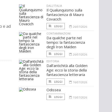
DALL'ITALIA
Il Qualunquismo sulla
fantascienza di Mauro
Covacich
o e ad
LEGGI
26/07/2026
CONTAMINAZIONI
Da qualche parte nel
tempo: la fantascienza
degli Iron Maiden
LEGGI
26/07/2026
EDITORIA
Dall’antichità alla Golden
Age: ecco la storia della
fantascienza letteraria
LEGGI
16/07/2026
Odissea
LEGGI
15/07/2026