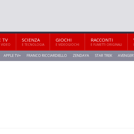
E TV
SCIENZA
GIOCHI
RACCONTI
 VIDEO
E TECNOLOGIA
E VIDEOGIOCHI
E FUMETTI ORIGINALI
APPLE TV+
FRANCO RICCIARDIELLO
ZENDAYA
STAR TREK
AVENGER