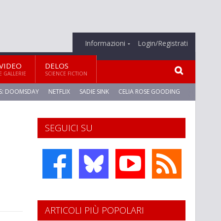
Informazioni
Login/Registrati
VIDEO
DELOS
E GALLERIE
SCIENCE FICTION
S: DOOMSDAY
NETFLIX
SADIE SINK
CELIA ROSE GOODING
SEGUICI SU
ARTICOLI PIÙ POPOLARI