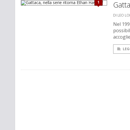
1
Gatta
DI LEO L
Nel 1997
possibi
accogli
LEG