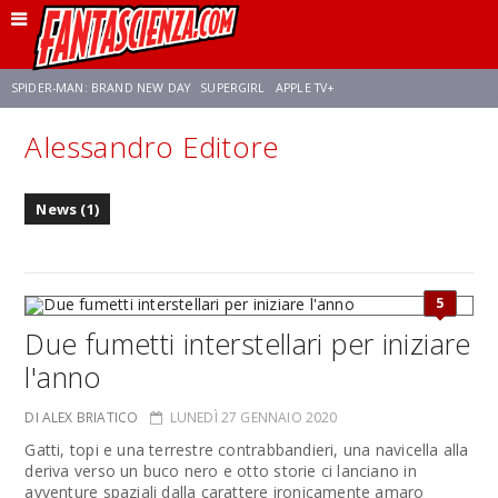
SPIDER-MAN: BRAND NEW DAY
SUPERGIRL
APPLE TV+
Alessandro Editore
FRANCO RICCIARDIELLO
ZENDAYA
STAR TREK
AVENGERS: DOOMSDAY
News (1)
NETFLIX
SADIE SINK
STAR TREK: STRANGE NEW WORLDS
5
Due fumetti interstellari per iniziare
l'anno
DI ALEX BRIATICO
LUNEDÌ 27 GENNAIO 2020
Gatti, topi e una terrestre contrabbandieri, una navicella alla
deriva verso un buco nero e otto storie ci lanciano in
avventure spaziali dalla carattere ironicamente amaro