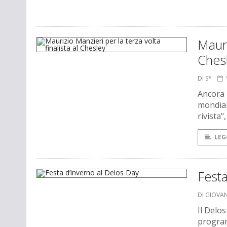
Mauri
Ches
DI S*
Ancora u
mondiale
rivista"
LEG
Festa
DI GIOVA
Il Delo
program