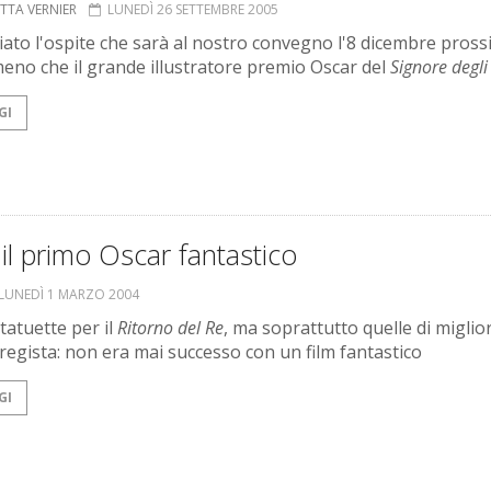
ETTA VERNIER
LUNEDÌ 26 SETTEMBRE 2005
ato l'ospite che sarà al nostro convegno l'8 dicembre pross
eno che il grande illustratore premio Oscar del
Signore degli 
GI
il primo Oscar fantastico
LUNEDÌ 1 MARZO 2004
tatuette per il
Ritorno del Re
, ma soprattutto quelle di miglior
 regista: non era mai successo con un film fantastico
GI