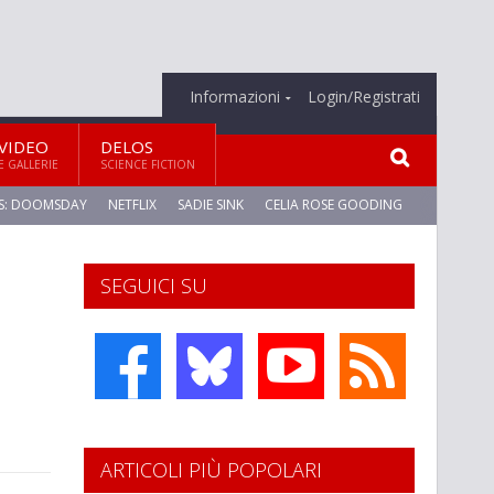
Informazioni
Login/Registrati
VIDEO
DELOS
E GALLERIE
SCIENCE FICTION
S: DOOMSDAY
NETFLIX
SADIE SINK
CELIA ROSE GOODING
SEGUICI SU
ARTICOLI PIÙ POPOLARI