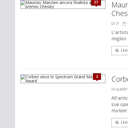
27
Mauri
Ches
DI S*
L'artist
miglior 
LEG
2
Corb
DI ALBER
All'arti
sue ope
Hurlant
LEG