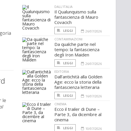
DALL'ITALIA
Il Qualunquismo sulla
fantascienza di Mauro
Covacich
LEGGI
26/07/2026
egoria
CONTAMINAZIONI
Da qualche parte nel
tempo: la fantascienza
degli Iron Maiden
LEGGI
26/07/2026
EDITORIA
Dall’antichità alla Golden
rd
Age: ecco la storia della
fantascienza letteraria
LEGGI
16/07/2026
 le
CINEMA
al
Ecco il trailer di Dune –
Parte 3, da dicembre al
cinema
LEGGI
10/07/2026