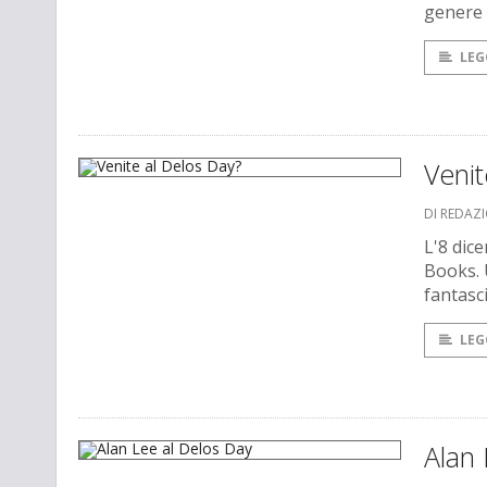
genere 
LEG
Venit
DI REDAZ
L'8 dic
Books. 
fantasc
LEG
Alan 