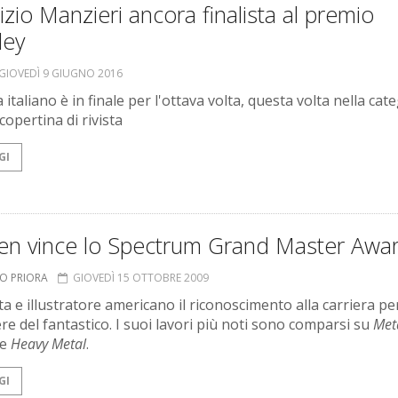
zio Manzieri ancora finalista al premio
ley
GIOVEDÌ 9 GIUGNO 2016
a italiano è in finale per l'ottava volta, questa volta nella cat
copertina di rivista
GI
en vince lo Spectrum Grand Master Awa
TO PRIORA
GIOVEDÌ 15 OTTOBRE 2009
sta e illustratore americano il riconoscimento alla carriera per
re del fantastico. I suoi lavori più noti sono comparsi su
Met
e
Heavy Metal
.
GI