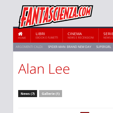
LIBRI
CINEMA
SERI
EBOOK E FUMETTI
NEWS E RECENSIONI
NEWS E
HOME
ARGOMENTI CALDI:
SPIDER-MAN: BRAND NEW DAY
SUPERGIRL
Alan Lee
News (7)
Gallerie (1)