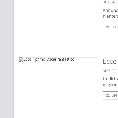
DI ELISAB
Annunci
nientem
LEG
Ecco 
DI S*
Undici s
miglior
LEG