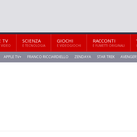
E TV
SCIENZA
GIOCHI
RACCONTI
 VIDEO
E TECNOLOGIA
E VIDEOGIOCHI
E FUMETTI ORIGINALI
APPLE TV+
FRANCO RICCIARDIELLO
ZENDAYA
STAR TREK
AVENGER