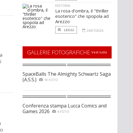
EDITORIA
La rosa d'ombra, il "thriller
esoterico" che spopola ad
Arezzo
LEGGI
24/07/2026
GALLERIE FOTOGRAFICHE
Vedi tutte
ca
i
SpaceBalls The Almighty Schwartz Saga
(A.S.S.)
10 FOTO
Conferenza stampa Lucca Comics and
Games 2026
4 FOTO
n
ro