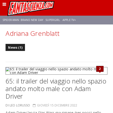
SPIDER-MAN: BRAND NEW DAY
SUPERGIRL
APPLE TV+
Adriana Grenblatt
FRANCO RICCIARDIELLO
ZENDAYA
STAR TREK
AVENGERS: DOOMSDAY
News (1)
NETFLIX
SADIE SINK
STAR TREK: STRANGE NEW WORLDS
2
65: il trailer del viaggio nello spazio
andato molto male con Adam
Driver
DI LEO LORUSSO
GIOVEDÌ 15 DICEMBRE 2022
Adam Driver lascia
Star Wars
ma rimane (per poco) nello