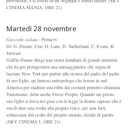
provinciale, e si evolve in un originale e sobrio thriller. (SKY
CINEMA MANIA, ORE 21)
Martedì 28 novembre
Gioventù violata
- Prima tv
Di: G. Dunne, Con: D. Lane, D. Sutherland, C. Evans, K.
Stewart
Griffin Dunne dirige una storia familiare di grande intensità
che ha per protagonista una massaggiatrice che sogna di
lasciare New York per partire alla ricerca del padre del padre
di suo figlio, un famoso antropologo che lavora in sud
America per studiare una tribú dai costumi primitivi chiamata
Yanomamo, detta anche Fierce People. Quando un giorno
suo figlio si trova nei guai con la legge la donna capisce che è
ora di dare una svolta alla propria vita e, per non farsi
schiacciare dal crollo del proprio mondo, decide di partire.
(SKY CINEMA 1, ORE 21)