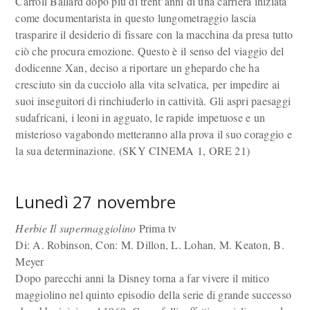
Carroll Ballard dopo più di trent’anni di una carriera iniziata
come documentarista in questo lungometraggio lascia
trasparire il desiderio di fissare con la macchina da presa tutto
ciò che procura emozione. Questo è il senso del viaggio del
dodicenne Xan, deciso a riportare un ghepardo che ha
cresciuto sin da cucciolo alla vita selvatica, per impedire ai
suoi inseguitori di rinchiuderlo in cattività. Gli aspri paesaggi
sudafricani, i leoni in agguato, le rapide impetuose e un
misterioso vagabondo metteranno alla prova il suo coraggio e
la sua determinazione. (SKY CINEMA 1, ORE 21)
Lunedì 27 novembre
Herbie Il supermaggiolino
Prima tv
Di: A. Robinson, Con: M. Dillon, L. Lohan, M. Keaton, B.
Meyer
Dopo parecchi anni la Disney torna a far vivere il mitico
maggiolino nel quinto episodio della serie di grande successo