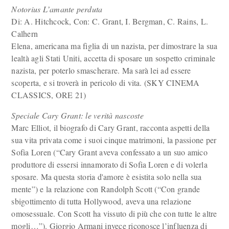
Notorius L’amante perduta
Di: A. Hitchcock, Con: C. Grant, I. Bergman, C. Rains, L.
Calhern
Elena, americana ma figlia di un nazista, per dimostrare la sua
lealtà agli Stati Uniti, accetta di sposare un sospetto criminale
nazista, per poterlo smascherare. Ma sarà lei ad essere
scoperta, e si troverà in pericolo di vita. (SKY CINEMA
CLASSICS, ORE 21)
Speciale Cary Grant: le verità nascoste
Marc Elliot, il biografo di Cary Grant, racconta aspetti della
sua vita privata come i suoi cinque matrimoni, la passione per
Sofia Loren (“Cary Grant aveva confessato a un suo amico
produttore di essersi innamorato di Sofia Loren e di volerla
sposare. Ma questa storia d'amore è esistita solo nella sua
mente”) e la relazione con Randolph Scott (“Con grande
sbigottimento di tutta Hollywood, aveva una relazione
omosessuale. Con Scott ha vissuto di più che con tutte le altre
mogli…”). Giorgio Armani invece riconosce l’influenza di