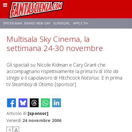
SPIDER-MAN: BRAND NEW DAY
SUPERGIRL
APPLE TV+
Multisala Sky Cinema, la
FRANCO RICCIARDIELLO
ZENDAYA
STAR TREK
AVENGERS: DOOMSDAY
settimana 24-30 novembre
NETFLIX
SADIE SINK
CELIA ROSE GOODING
Gli speciali su Nicole Kidman e Cary Grant che
accompagnano rispettivamente la prima tv di
Vita da
strega
e il capolavoro di Hitchcock
Notorius
. E in prima
tv
Steamboy
di Otomo [sponsor]
Articolo di
[sponsor]
Venerdì
24 novembre 2006
A
A