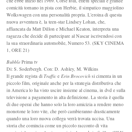
che ebbe inizio nel 1969. Corse folli, effetti speciali e grande
comicità tornano in pista con Herbie, il simpatico maggiolino
Wolkswagen con una personalità propria. L'eroina di questa
nuova avventura è, la teen-star Lindsey Lohan, che,
affiancata da Matt Dillon e Michael Keaton, interpreta una
ragazza che decide di partecipare al Nascar iscrivendosi con
la sua straordinaria automobile, Numero 53. (SKY CINEMA
1, ORE 21)
Bubble
Prima tv
Di: S. Soderbergh. Con: D. Ashley, M. Wilkins
Il grande regista di
Traffic
e
Erin Brocovich
si cimenta in un
piccolo film, originale anche per la strategia distributiva che
in America lo ha visto uscire insieme al cinema, in dvd e sulla
televisione a pagamento in alta definizione. La storia è quella
di due operai che hanno solo la loro amicizia a rendere meno
monotone le loro vite, che però cambieranno drasticamente
quando una loro nuova collega verrà trovata uccisa. Una
storia che comincia come un piccolo racconto di vita