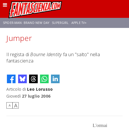
SPIDER-MAN: BRAND NEW DAY
SUPERGIRL
APPLE TV+
Jumper
FRANCO RICCIARDIELLO
ZENDAYA
STAR TREK
AVENGERS: DOOMSDAY
Il regista di
Bourne Identity
fa un "salto" nella
fantascienza
NETFLIX
SADIE SINK
STAR TREK: STRANGE NEW WORLDS
Articolo di
Leo Lorusso
Giovedì
27 luglio 2006
A
A
L’ormai