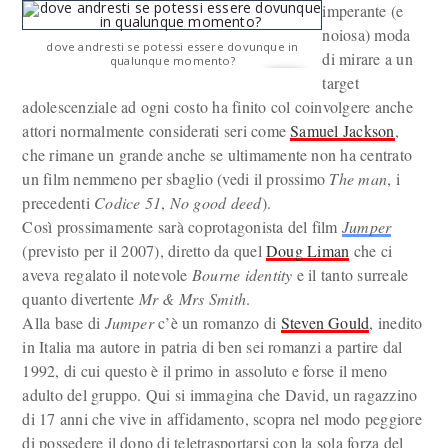
imperante (e
noiosa) moda
dove andresti se potessi essere dovunque in
di mirare a un
qualunque momento?
target
adolescenziale ad ogni costo ha finito col coinvolgere anche
attori normalmente considerati seri come
Samuel Jackson
,
che rimane un grande anche se ultimamente non ha centrato
un film nemmeno per sbaglio (vedi il prossimo
The man
, i
precedenti
Codice 51
,
No good deed
).
Così prossimamente sarà coprotagonista del film
Jumper
(previsto per il 2007), diretto da quel
Doug Liman
che ci
aveva regalato il notevole
Bourne identity
e il tanto surreale
quanto divertente
Mr & Mrs Smith
.
Alla base di
Jumper
c’è un romanzo di
Steven Gould
, inedito
in Italia ma autore in patria di ben sei romanzi a partire dal
1992, di cui questo è il primo in assoluto e forse il meno
adulto del gruppo. Qui si immagina che David, un ragazzino
di 17 anni che vive in affidamento, scopra nel modo peggiore
di possedere il dono di teletrasportarsi con la sola forza del