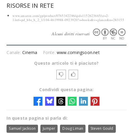
RISORSE IN RETE
www.amazon.com/gp/product/0765342286/qid=1152623665/sr=2-
1/ref=pd_bbs_b_2_1/104-4619988-0923920?s=books&v=glance&n=283155
Alcuni diritti riservati
Canale:
Cinema
Fonte:
www.comingsoon.net
Questo articolo ti è piaciuto?
Condividi questa pagina:
In questa pagina si parla di:
Samuel Jackson
Jumper
Doug Liman
Steven Gould