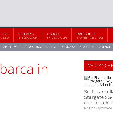
E TV
SCIENZA
GIOCHI
RACCONTI
 VIDEO
E TECNOLOGIA
E VIDEOGIOCHI
E FUMETTI ORIGINALI
APPLE TV+
FRANCO RICCIARDIELLO
ZENDAYA
STAR TREK
AVENGER
sbarca in
VEDI ANCH
Sci Fi cancell
Stargate SG-
continua Atl
NOTIZIE / 28/08/2006