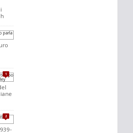
i
ch
uro
1
del
liane
2
1939-