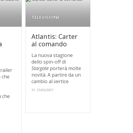
TELEVISIONE
Atlantis: Carter
a
al comando
La nuova stagione
dello spin-off di
Stargate
porterà molte
railer
novità. A partire da un
e che
cambio al vertice
S*, 25/06/2007
ù che