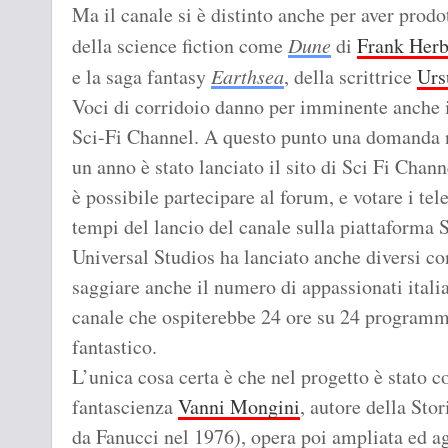
Ma il canale si è distinto anche per aver prodo
della science fiction come
Dune
di
Frank Herb
e la saga fantasy
Earthsea
, della scrittrice
Urs
Voci di corridoio danno per imminente anche i
Sci-Fi Channel. A questo punto una domanda na
un anno è stato lanciato il sito di Sci Fi Channe
è possibile partecipare al forum, e votare i tele
tempi del lancio del canale sulla piattaforma S
Universal Studios ha lanciato anche diversi c
saggiare anche il numero di appassionati italia
canale che ospiterebbe 24 ore su 24 programmi 
fantastico.
L’unica cosa certa è che nel progetto è stato c
fantascienza
Vanni Mongini
, autore della Sto
da Fanucci nel 1976), opera poi ampliata ed a