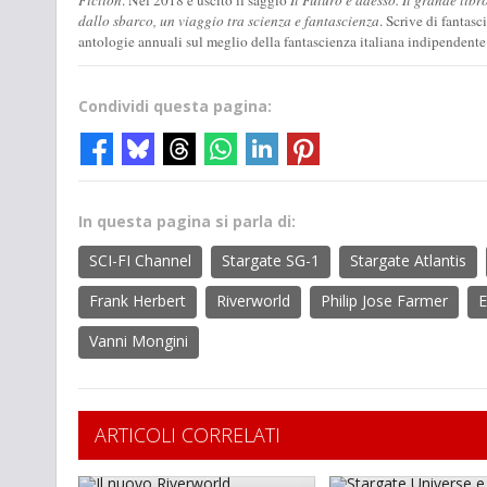
dallo sbarco, un viaggio tra scienza e fantascienza
. Scrive di fantas
antologie annuali sul meglio della fantascienza italiana indipendente
Condividi questa pagina:
In questa pagina si parla di:
SCI-FI Channel
Stargate SG-1
Stargate Atlantis
Frank Herbert
Riverworld
Philip Jose Farmer
E
Vanni Mongini
ARTICOLI CORRELATI