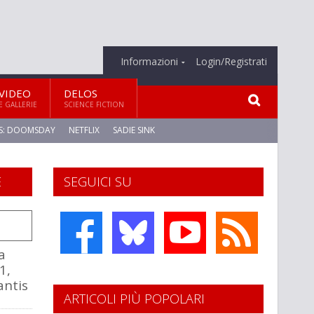
Informazioni
Login/Registrati
VIDEO
DELOS
E GALLERIE
SCIENCE FICTION
S: DOOMSDAY
NETFLIX
SADIE SINK
E
SEGUICI SU
a
1,
antis
ARTICOLI PIÙ POPOLARI