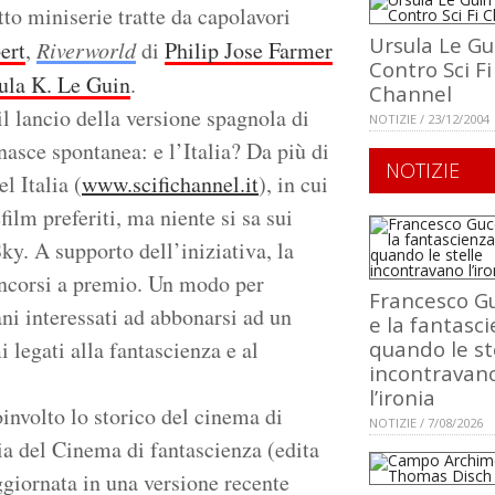
tto miniserie tratte da capolavori
Ursula Le Gu
ert
,
Riverworld
di
Philip Jose Farmer
Contro Sci Fi
ula K. Le Guin
.
Channel
l lancio della versione spagnola di
NOTIZIE / 23/12/2004
sce spontanea: e l’Italia? Da più di
NOTIZIE
l Italia (
www.scifichannel.it
), in cui
film preferiti, ma niente si sa sui
ky. A supporto dell’iniziativa, la
oncorsi a premio. Un modo per
Francesco Gu
ni interessati ad abbonarsi ad un
e la fantasci
legati alla fantascienza e al
quando le st
incontravan
l’ironia
oinvolto lo storico del cinema di
NOTIZIE / 7/08/2026
ria del Cinema di fantascienza (edita
ggiornata in una versione recente