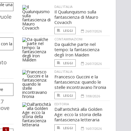
DALL'ITALIA
Il Qualunquismo sulla
vuole
fantascienza di Mauro
Covacich
LEGGI
26/07/2026
CONTAMINAZIONI
Da qualche parte nel
tempo: la fantascienza
degli Iron Maiden
nto
LEGGI
26/07/2026
DALL'ITALIA
Francesco Guccini e la
fantascienza: quando le
stelle incontravano l’ironia
LEGGI
7/08/2026
27
EDITORIA
uove
Dall’antichità alla Golden
Age: ecco la storia della
fantascienza letteraria
LEGGI
16/07/2026
1