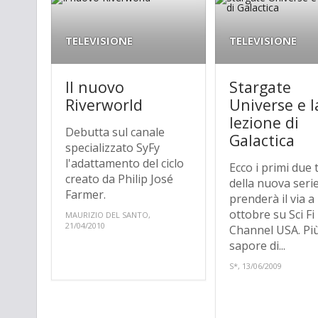
TELEVISIONE
TELEVISIONE
Il nuovo
Stargate
Riverworld
Universe e l
lezione di
Debutta sul canale
Galactica
specializzato SyFy
l'adattamento del ciclo
Ecco i primi due t
creato da Philip José
della nuova seri
Farmer.
prenderà il via a
ottobre su Sci Fi
MAURIZIO DEL SANTO,
21/04/2010
Channel USA. Pi
sapore di...
S*, 13/06/2009