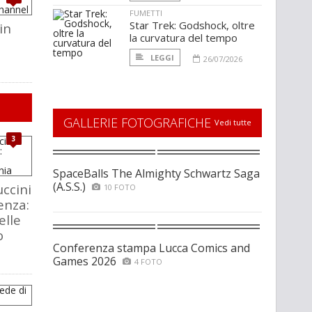
FUMETTI
Star Trek: Godshock, oltre
in
la curvatura del tempo
LEGGI
26/07/2026
GALLERIE FOTOGRAFICHE
Vedi tutte
3
SpaceBalls The Almighty Schwartz Saga
(A.S.S.)
ccini
10 FOTO
enza:
elle
o
Conferenza stampa Lucca Comics and
Games 2026
4 FOTO