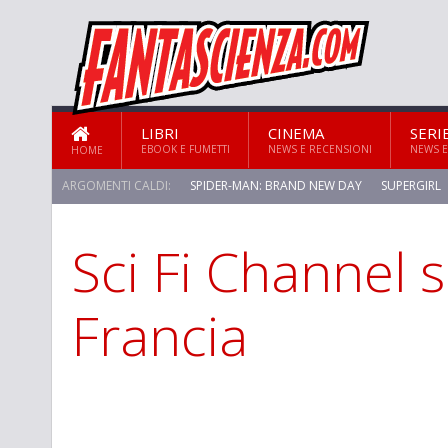
LIBRI
CINEMA
SERI
EBOOK E FUMETTI
NEWS E RECENSIONI
NEWS E
HOME
ARGOMENTI CALDI:
SPIDER-MAN: BRAND NEW DAY
SUPERGIRL
Sci Fi Channel 
STAR TREK: STRANGE NEW WORLDS
Francia