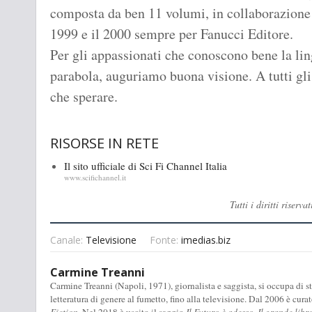
composta da ben 11 volumi, in collaborazione co
1999 e il 2000 sempre per Fanucci Editore.
Per gli appassionati che conoscono bene la li
parabola, auguriamo buona visione. A tutti gli 
che sperare.
RISORSE IN RETE
Il sito ufficiale di Sci Fi Channel Italia
www.scifichannel.it
Tutti i diritti rise
Canale:
Televisione
Fonte:
imedias.biz
Carmine Treanni
Carmine Treanni (Napoli, 1971), giornalista e saggista, si occupa di stu
letteratura di genere al fumetto, fino alla televisione. Dal 2006 è cura
Fiction
. Nel 2018 è uscito il saggio
Il Futuro è adesso. Il grande libr