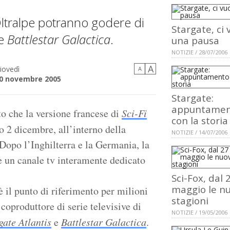
Oltralpe potranno godere di
Stargate, ci 
e
Battlestar Galactica
.
una pausa
NOTIZIE / 28/07/2006
A
iovedì
A
0 novembre 2005
Stargate:
appuntame
o che la versione francese di
Sci-Fi
con la storia
o 2 dicembre, all’interno della
NOTIZIE / 14/07/2006
Dopo l’Inghilterra e la Germania, la
re un canale tv interamente dedicato
Sci-Fox, dal 
maggio le n
è il punto di riferimento per milioni
stagioni
 coproduttore di serie televisive di
NOTIZIE / 19/05/2006
gate Atlantis
e
Battlestar Galactica
.