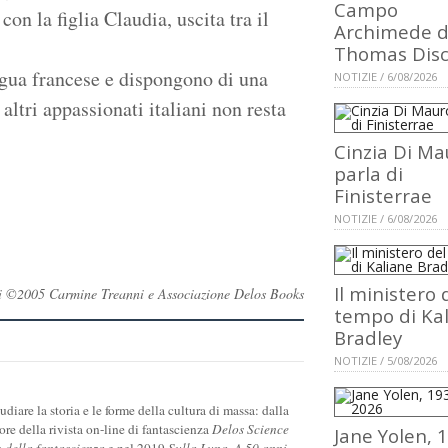
Campo
n la figlia Claudia, uscita tra il
Archimede d
Thomas Dis
ngua francese e dispongono di una
NOTIZIE / 6/08/2026
altri appassionati italiani non resta
Cinzia Di Ma
parla di
Finisterrae
NOTIZIE / 6/08/2026
Il ministero 
rvati ©2005 Carmine Treanni e Associazione Delos Books
tempo di Ka
Bradley
NOTIZIE / 5/08/2026
diare la storia e le forme della cultura di massa: dalla
tore della rivista on-line di fantascienza
Delos Science
Jane Yolen, 
o della fantascienza
e nel 2019
Sulla Luna. A 50 anni