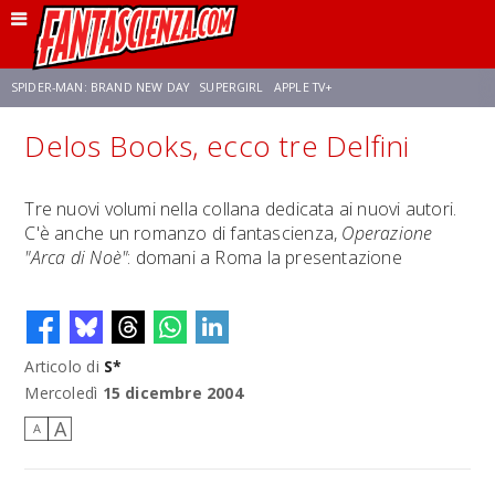
SPIDER-MAN: BRAND NEW DAY
SUPERGIRL
APPLE TV+
Delos Books, ecco tre Delfini
FRANCO RICCIARDIELLO
ZENDAYA
STAR TREK
AVENGERS: DOOMSDAY
Tre nuovi volumi nella collana dedicata ai nuovi autori.
C'è anche un romanzo di fantascienza,
Operazione
NETFLIX
SADIE SINK
STAR TREK: STRANGE NEW WORLDS
"Arca di Noè"
: domani a Roma la presentazione
Articolo di
S*
Mercoledì
15 dicembre 2004
A
A