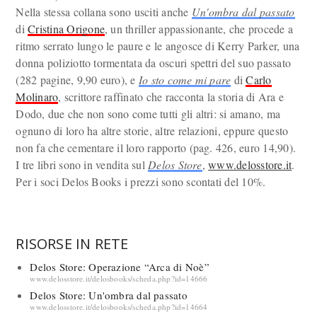
Nella stessa collana sono usciti anche
Un'ombra dal passato
di
Cristina Origone
, un thriller appassionante, che procede a
ritmo serrato lungo le paure e le angosce di Kerry Parker, una
donna poliziotto tormentata da oscuri spettri del suo passato
(282 pagine, 9,90 euro), e
Io sto come mi pare
di
Carlo
Molinaro
, scrittore raffinato che racconta la storia di Ara e
Dodo, due che non sono come tutti gli altri: si amano, ma
ognuno di loro ha altre storie, altre relazioni, eppure questo
non fa che cementare il loro rapporto (pag. 426, euro 14,90).
I tre libri sono in vendita sul
Delos Store
,
www.delosstore.it
.
Per i soci Delos Books i prezzi sono scontati del 10%.
RISORSE IN RETE
Delos Store: Operazione “Arca di Noè”
www.delosstore.it/delosbooks/scheda.php?id=14666
Delos Store: Un'ombra dal passato
www.delosstore.it/delosbooks/scheda.php?id=14664