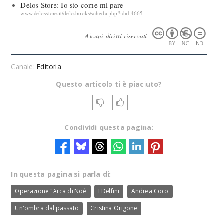
Delos Store: Io sto come mi pare
www.delosstore.it/delosbooks/scheda.php?id=14665
Alcuni diritti riservati
Canale:
Editoria
Questo articolo ti è piaciuto?
Condividi questa pagina:
In questa pagina si parla di:
Operazione "Arca di Noè
I Delfini
Andrea Coco
Un'ombra dal passato
Cristina Origone