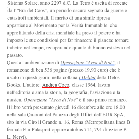
Sistema Solare, anno 2297 d.C. La Terra è uscita di recente
dall’“Era del Caos”, un periodo oscuro segnato da guerre e
catastrofi ambientali. Il merito di una simile ripresa
appartiene al Movimento per la Verità Immutabile, che
approfittando della crisi mondiale ha preso il potere e ha
imposto le sue condizioni per far rinascere il pianeta: tornare
indietro nel tempo, recuperando quanto di buono esisteva nel
passato.
Questa l'ambientazione di
Operazione "Arca di Noè"
, il
romanzone di ben 536 pagine (prezzo 19,90 euro) che è
uscito in questi giorni nella collana
I Delfini
della Delos
Books. L'autore,
Andrea Coco
, classe 1964, lavora
nell'editoria e ama la storia, la geografia, l'aviazione e la
musica.
Operazione "Arca di Noè"
è il suo primo romanzo.
Il libro verrà presentato giovedì 16 dicembre alle ore 18.00
nella sala Quaroni del Palazzo degli Uffici dell'EUR SpA,
sito in via Ciro il Grande n. 16, Roma (Metropolitana linea B
fermata Eur Palasport oppure autobus 714, 791 direzione P.
L. Nervi).