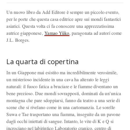
Un nuovo libro da Add Editore è sempre un piccolo evento,
per le porte che questa casa editrice apre sui mondi fantastici
asiatici. Questa volta ci fa conoscere una apprezzatissima
autrice giapponese,
Yamao Yūko
, paragonata ad autori come
J.L. Borges.
La quarta di copertina
In un Giappone mai esistito ma incredibilmente verosimile,
un misterioso incidente in una cava ha alterato le leggi
naturali: il fuoco fatica a bruciare e le fiamme diventano un
bene prezioso. Due mondi sovrapposti, dominati da un’unica
montagna che pare sdoppiarsi, fanno da teatro a una serie di
scene che si rivelano come in una cartomanzia. Le sorelle
Suwa e Tae trasportano una fiamma, inseguite da un pavone
dagli occhi iniettati di sangue. Intanto, le vite di K e Q si
incrociano nel labirintico Laboratorio cranico, centro di