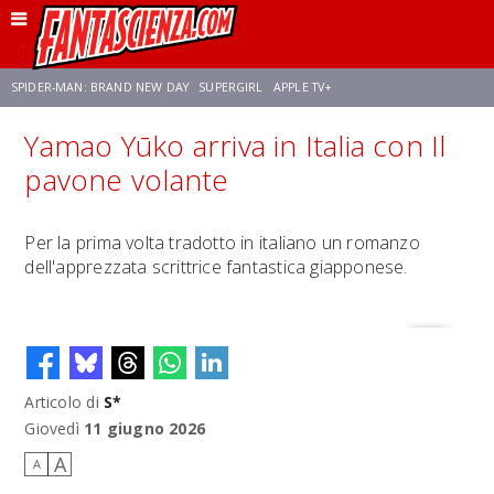
SPIDER-MAN: BRAND NEW DAY
SUPERGIRL
APPLE TV+
Yamao Yūko arriva in Italia con Il
FRANCO RICCIARDIELLO
ZENDAYA
STAR TREK
AVENGERS: DOOMSDAY
pavone volante
NETFLIX
SADIE SINK
STAR TREK: STRANGE NEW WORLDS
Per la prima volta tradotto in italiano un romanzo
dell'apprezzata scrittrice fantastica giapponese.
Articolo di
S*
Giovedì
11 giugno 2026
A
A