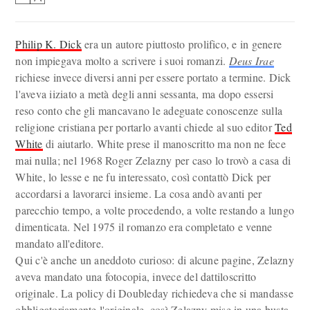
Philip K. Dick
era un autore piuttosto prolifico, e in genere
non impiegava molto a scrivere i suoi romanzi.
Deus Irae
richiese invece diversi anni per essere portato a termine. Dick
l'aveva iiziato a metà degli anni sessanta, ma dopo essersi
reso conto che gli mancavano le adeguate conoscenze sulla
religione cristiana per portarlo avanti chiede al suo editor
Ted
White
di aiutarlo. White prese il manoscritto ma non ne fece
mai nulla; nel 1968 Roger Zelazny per caso lo trovò a casa di
White, lo lesse e ne fu interessato, così contattò Dick per
accordarsi a lavorarci insieme. La cosa andò avanti per
parecchio tempo, a volte procedendo, a volte restando a lungo
dimenticata. Nel 1975 il romanzo era completato e venne
mandato all'editore.
Qui c'è anche un aneddoto curioso: di alcune pagine, Zelazny
aveva mandato una fotocopia, invece del dattiloscritto
originale. La policy di Doubleday richiedeva che si mandasse
obbligatoriamente l'originale, così Zelazny mise in una busta