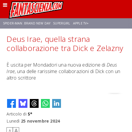
SPIDER-MAN: BRAND NEW DAY
SUPERGIRL
APPLE TV+
Deus Irae, quella strana
FRANCO RICCIARDIELLO
ZENDAYA
STAR TREK
AVENGERS: DOOMSDAY
collaborazione tra Dick e Zelazny
NETFLIX
SADIE SINK
CELIA ROSE GOODING
È uscita per Mondadori una nuova edizione di
Deus
Irae
, una delle rarissime collaborazioni di Dick con un
altro scrittore
Articolo di
S*
Lunedì
25 novembre 2024
A
A