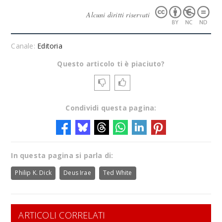
Alcuni diritti riservati
Canale:
Editoria
Questo articolo ti è piaciuto?
Condividi questa pagina:
In questa pagina si parla di:
Philip K. Dick
Deus Irae
Ted White
ARTICOLI CORRELATI