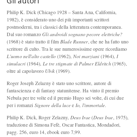
Gli autori
Philip K. Dick (Chicago 1928 – Santa Ana, California,
1982), è considerato uno dei più importanti scrittori
postmoderni, tra i classici della letteratura contemporanea.
Dal suo romanzo
Gli androidi sognano pecore elettriche?
(1968) è stato tratto il film
Blade Runner
, che ne ha fatto uno
scrittore di culto. Tra le sue numerosissime opere ricordiamo
L'uomo nell'alto castello
(1962),
Noi marziani
(1964),
I
simulacri
(1964),
Le tre stigmate di Palmer Eldritch
(1965),
oltre al capolavoro
Ubik
(1969).
Roger Joseph Zelazny è stato uno scrittore, autore di
fantascienza e di fantasy statunitense. Ha vinto il premio
Nebula per tre volte ed il premio Hugo sei volte, di cui due
per i romanzi
Signore della luce
e
Io, l'immortale
.
Philip K. Dick, Roger Zelazny,
Deus Irae
(
Deus Irae
, 1975),
traduzione di Simona Fefè, Oscar Fantastica, Mondadori,
pagg. 256, euro 14, ebook euro 7,99.