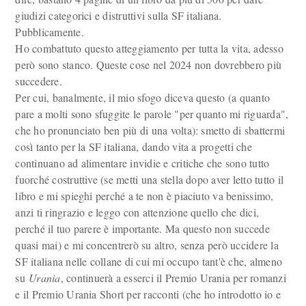
giudizi categorici e distruttivi sulla SF italiana.
Pubblicamente.
Ho combattuto questo atteggiamento per tutta la vita, adesso
però sono stanco. Queste cose nel 2024 non dovrebbero più
succedere.
Per cui, banalmente, il mio sfogo diceva questo (a quanto
pare a molti sono sfuggite le parole "per quanto mi riguarda",
che ho pronunciato ben più di una volta): smetto di sbattermi
così tanto per la SF italiana, dando vita a progetti che
continuano ad alimentare invidie e critiche che sono tutto
fuorché costruttive (se metti una stella dopo aver letto tutto il
libro e mi spieghi perché a te non è piaciuto va benissimo,
anzi ti ringrazio e leggo con attenzione quello che dici,
perché il tuo parere è importante. Ma questo non succede
quasi mai) e mi concentrerò su altro, senza però uccidere la
SF italiana nelle collane di cui mi occupo tant'è che, almeno
su
Urania
, continuerà a esserci il Premio Urania per romanzi
e il Premio Urania Short per racconti (che ho introdotto io e