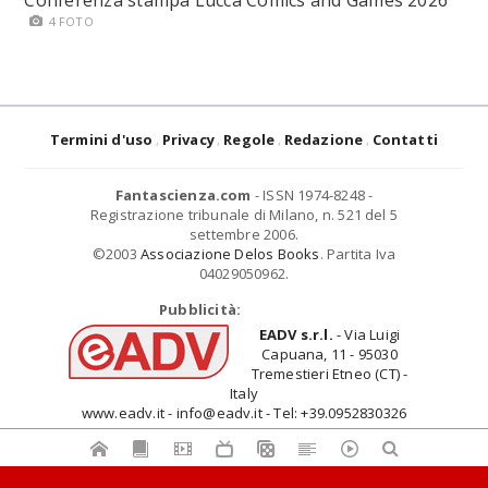
Conferenza stampa Lucca Comics and Games 2026
4 FOTO
Termini d'uso
Privacy
Regole
Redazione
Contatti
Fantascienza.com
- ISSN 1974-8248 -
Registrazione tribunale di Milano, n. 521 del 5
settembre 2006.
©2003
Associazione Delos Books
. Partita Iva
04029050962.
Pubblicità:
EADV s.r.l.
- Via Luigi
Capuana, 11 - 95030
Tremestieri Etneo (CT) -
Italy
www.eadv.it - info@eadv.it - Tel: +39.0952830326