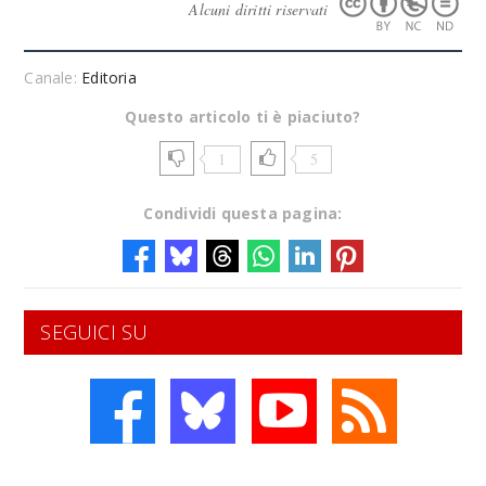
Alcuni diritti riservati
Canale:
Editoria
Questo articolo ti è piaciuto?
1
5
Condividi questa pagina:
SEGUICI SU