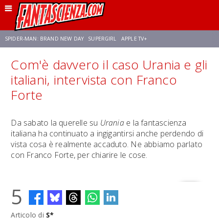
SPIDER-MAN: BRAND NEW DAY
SUPERGIRL
APPLE TV+
Com'è davvero il caso Urania e gli
FRANCO RICCIARDIELLO
ZENDAYA
STAR TREK
AVENGERS: DOOMSDAY
italiani, intervista con Franco
Forte
NETFLIX
SADIE SINK
CELIA ROSE GOODING
Da sabato la querelle su
Urania
e la fantascienza
italiana ha continuato a ingigantirsi anche perdendo di
vista cosa è realmente accaduto. Ne abbiamo parlato
con Franco Forte, per chiarire le cose.
5
Articolo di
S*