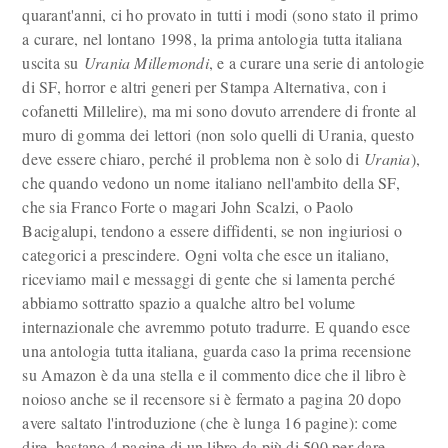
quarant'anni, ci ho provato in tutti i modi (sono stato il primo
a curare, nel lontano 1998, la prima antologia tutta italiana
uscita su
Urania Millemondi
, e a curare una serie di antologie
di SF, horror e altri generi per Stampa Alternativa, con i
cofanetti Millelire), ma mi sono dovuto arrendere di fronte al
muro di gomma dei lettori (non solo quelli di Urania, questo
deve essere chiaro, perché il problema non è solo di
Urania
),
che quando vedono un nome italiano nell'ambito della SF,
che sia Franco Forte o magari John Scalzi, o Paolo
Bacigalupi, tendono a essere diffidenti, se non ingiuriosi o
categorici a prescindere. Ogni volta che esce un italiano,
riceviamo mail e messaggi di gente che si lamenta perché
abbiamo sottratto spazio a qualche altro bel volume
internazionale che avremmo potuto tradurre. E quando esce
una antologia tutta italiana, guarda caso la prima recensione
su Amazon è da una stella e il commento dice che il libro è
noioso anche se il recensore si è fermato a pagina 20 dopo
avere saltato l'introduzione (che è lunga 16 pagine): come
dire, bastano 4 pagine di un libro da più di 500 per dare