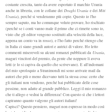
costante crescita, tanto da avere esportato il marchio Urania
anche in libreria, con le collane dei
Draghi Urania
e dei
Miti
Urania
), perché si venderanno più copie. Questo io l'ho
sempre saputo, ma ho comunque voluto provare, ho rischiato
(perché se i conti vanno male il primo che ci rimette sono io,
visto che gli editor vengono sostituiti alla velocità della luce,
appena un conto va in rosso), e l'ho fatto perché ritengo che
in Italia ci siano grandi autori e autrici di valore. Ho letto
commenti miserevoli su alcuni romanzi pubblicati da
Urania
,
magari vincitori del premio, da gente che neppure li aveva
letti (e lo si capiva da quello che scrivevano). E all'indomani
del mio sproloquio a Stranimondi mi sono arrivate mail da
autori che più o meno dicevano tutti la stessa cosa: certo che
gli italiani non vendono, perché hai pubblicato delle cose
pessime, non adatte al grande pubblico. Leggi il mio romanzo
che ti allego e vedrai la differenza! Con questo sì che i lettori
capiranno quanto valgono gli autori italiani!
Capisci? Questo pensiero, magari non espresso in modo così