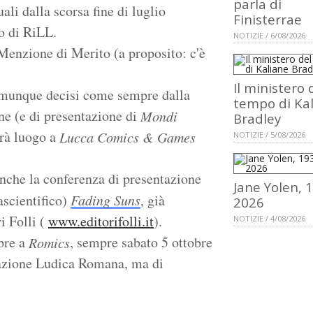
parla di
li dalla scorsa fine di luglio
Finisterrae
to di RiLL.
NOTIZIE / 6/08/2026
Menzione di Merito (a proposito: c'è
Il ministero 
 comunque decisi come sempre dalla
tempo di Ka
ne (e di presentazione di
Mondi
Bradley
vrà luogo a
Lucca Comics & Games
NOTIZIE / 5/08/2026
nche la conferenza di presentazione
Jane Yolen, 
ascientifico)
Fading Suns
, già
2026
i Folli (
www.editorifolli.it
).
NOTIZIE / 4/08/2026
pre a
, sempre sabato 5 ottobre
Romics
razione Ludica Romana, ma di