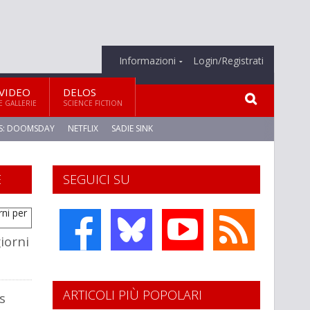
Informazioni
Login/Registrati
VIDEO
DELOS
E GALLERIE
SCIENCE FICTION
S: DOOMSDAY
NETFLIX
SADIE SINK
E
SEGUICI SU
giorni
ARTICOLI PIÙ POPOLARI
s