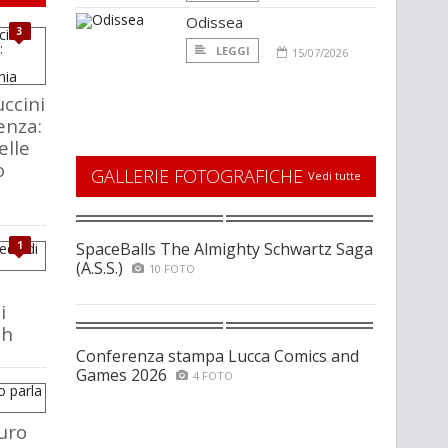
Odissea
3
LEGGI
15/07/2026
ccini
enza:
elle
o
GALLERIE FOTOGRAFICHE
Vedi tutte
1
SpaceBalls The Almighty Schwartz Saga
(A.S.S.)
10 FOTO
i
ch
Conferenza stampa Lucca Comics and
Games 2026
4 FOTO
uro