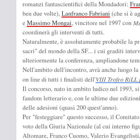
romanzi fantascientifici della Mondadori:
Fra
ben due volte),
Lanfranco Fabriani
(che si è a
e
Massimo Mongai
, vincitore nel 1997 con
Me
coordinerà gli interventi di tutti.
Naturalmente, è assolutamente probabile la pre
sacri" del mondo della SF... i cui graditi inter
ulteriormente la conferenza, ampliandone tem
Nell'ambito dell'incontro, avrà anche luogo la
on line di tutti i finalisti dell'
VIII Trofeo RiLL 
Il concorso, nato in ambito ludico nel 1993, si
fandom letterario e, con le ultime due edizion
delle adesioni (quasi 200 quest'anno).
Per "festeggiare" questo successo, il Comitato
voto della Giuria Nazionale (al cui interno fig
Altomare, Franco Cuomo, Valerio Evangelisti, C