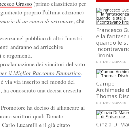
ncesco Grasso
(primo classificato per
ggiudicato proprio l'ultima edizione)
, che
morie di un cuoco di astronave
Francesco Gu
e la fantasci
senza nel pubblico di altri "mostri
quando le st
venti andranno ad arricchire
incontravan
i e argomenti.
l’ironia
NOTIZIE / 7/08/2026
 proclamazione dei vincitori del voto
per il Miglior Racconto Fantastico
.
 è via via inserito nel mondo del
Campo
Archimede d
i, ha conosciuto una decisa crescita
Thomas Dis
NOTIZIE / 6/08/2026
 Promotore ha deciso di affiancare al
urano scrittori quali Donato
Cinzia Di Ma
arlo Lucarelli e il già citato