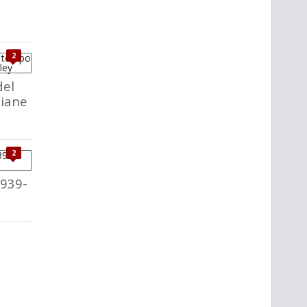
2
del
liane
2
1939-