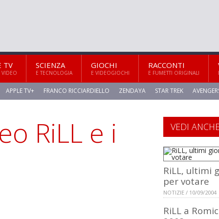
E TV
SCIENZA
GIOCHI
RACCONTI
 VIDEO
E TECNOLOGIA
E VIDEOGIOCHI
E FUMETTI ORIGINALI
APPLE TV+
FRANCO RICCIARDIELLO
ZENDAYA
STAR TREK
AVENGER
eo RiLL e i
VEDI ANCH
RiLL, ultimi 
per votare
NOTIZIE / 10/09/2004
RiLL a Romic