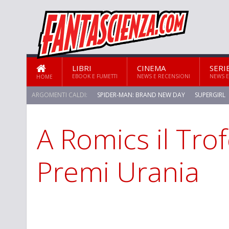
LIBRI
CINEMA
SERI
EBOOK E FUMETTI
NEWS E RECENSIONI
NEWS E
HOME
ARGOMENTI CALDI:
SPIDER-MAN: BRAND NEW DAY
SUPERGIRL
A Romics il Trof
STAR TREK: STRANGE NEW WORLDS
Premi Urania