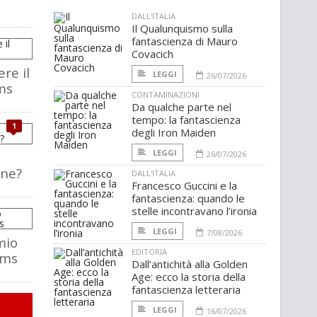
DALL'ITALIA
Il Qualunquismo sulla
fantascienza di Mauro
Covacich
re il
LEGGI
26/07/2026
ms
CONTAMINAZIONI
Da qualche parte nel
tempo: la fantascienza
1
degli Iron Maiden
LEGGI
26/07/2026
one?
DALL'ITALIA
Francesco Guccini e la
fantascienza: quando le
stelle incontravano l’ironia
LEGGI
7/08/2026
mio
EDITORIA
ams
Dall’antichità alla Golden
Age: ecco la storia della
fantascienza letteraria
LEGGI
16/07/2026