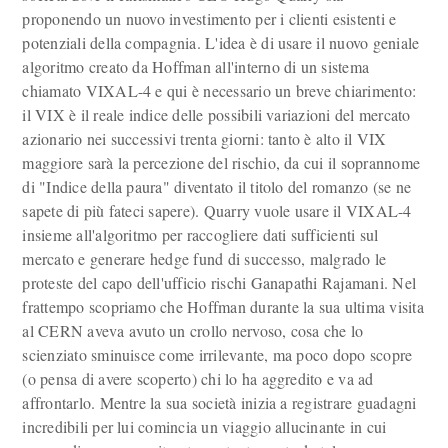
proponendo un nuovo investimento per i clienti esistenti e
potenziali della compagnia. L'idea è di usare il nuovo geniale
algoritmo creato da Hoffman all'interno di un sistema
chiamato VIXAL-4 e qui è necessario un breve chiarimento:
il VIX è il reale indice delle possibili variazioni del mercato
azionario nei successivi trenta giorni: tanto è alto il VIX
maggiore sarà la percezione del rischio, da cui il soprannome
di "Indice della paura" diventato il titolo del romanzo (se ne
sapete di più fateci sapere). Quarry vuole usare il VIXAL-4
insieme all'algoritmo per raccogliere dati sufficienti sul
mercato e generare hedge fund di successo, malgrado le
proteste del capo dell'ufficio rischi Ganapathi Rajamani. Nel
frattempo scopriamo che Hoffman durante la sua ultima visita
al CERN aveva avuto un crollo nervoso, cosa che lo
scienziato sminuisce come irrilevante, ma poco dopo scopre
(o pensa di avere scoperto) chi lo ha aggredito e va ad
affrontarlo. Mentre la sua società inizia a registrare guadagni
incredibili per lui comincia un viaggio allucinante in cui