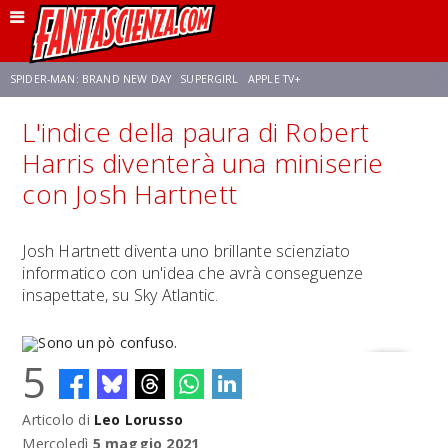
SPIDER-MAN: BRAND NEW DAY
SUPERGIRL
APPLE TV+
L'indice della paura di Robert
FRANCO RICCIARDIELLO
ZENDAYA
STAR TREK
AVENGERS: DOOMSDAY
Harris diventerà una miniserie
con Josh Hartnett
NETFLIX
SADIE SINK
STAR TREK: STRANGE NEW WORLDS
Josh Hartnett diventa uno brillante scienziato
informatico con un'idea che avrà conseguenze
insapettate, su Sky Atlantic.
5
Articolo di
Leo Lorusso
Sono un pò confuso.
Mercoledì
5 maggio 2021