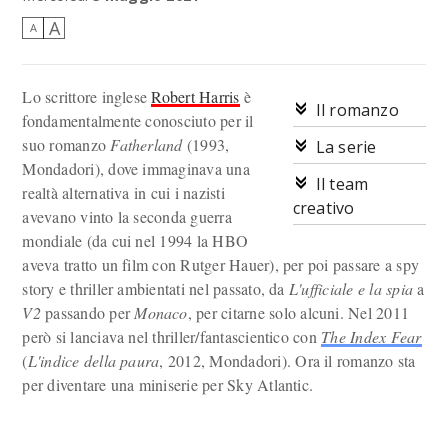
A
A
Lo scrittore inglese
Robert Harris
è
Il romanzo
fondamentalmente conosciuto per il
suo romanzo
Fatherland
(1993,
La serie
Mondadori), dove immaginava una
Il team
realtà alternativa in cui i nazisti
creativo
avevano vinto la seconda guerra
mondiale (da cui nel 1994 la HBO
aveva tratto un film con Rutger Hauer), per poi passare a spy
story e thriller ambientati nel passato, da
L'ufficiale e la spia
a
V2
passando per
Monaco
, per citarne solo alcuni. Nel 2011
però si lanciava nel thriller/fantascientico con
The Index Fear
(
L'indice della paura
, 2012, Mondadori). Ora il romanzo sta
per diventare una miniserie per Sky Atlantic.