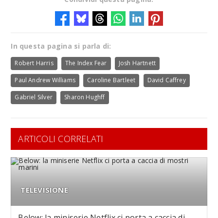
In questa pagina si parla di:
Robert Harris
The Index Fear
Josh Hartnett
Paul Andrew Williams
Caroline Bartleet
David Caffrey
Gabriel Silver
Sharon Hughff
ARTICOLI CORRELATI
TELEVISIONE
Below: la miniserie Netflix ci porta a caccia di