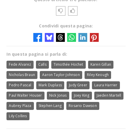
Condividi questa pagina:
In questa pagina si parla di:
Fede Alvarez
Calls
Timothée Hochet
Karen Gillan
Nicholas Braun
Aaron Taylor-Johnson
Riley Keough
Pedro Pascal
Mark Duplass
Judy Greer
Laura Harrier
Paul Walter Houser
Nick Jonas
Joey King
Jaeden Martell
Aubrey Plaza
Stephen Lang
Rosario Dawson
Lily Collins