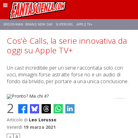
SPIDER-MAN: BRAND NEW DAY
SUPERGIRL
APPLE TV+
Cos'è Calls, la serie innovativa da
FRANCO RICCIARDIELLO
ZENDAYA
STAR TREK
AVENGERS: DOOMSDAY
oggi su Apple TV+
NETFLIX
SADIE SINK
STAR TREK: STRANGE NEW WORLDS
Un cast incredibile per un serie raccontata solo con
voci, immagini forse astratte forse no e un audio di
fondo da brivido, per portare a una unica conclusione.
2
Articolo di
Leo Lorusso
Pronto? Ma chi è?
Venerdì
19 marzo 2021
A
A