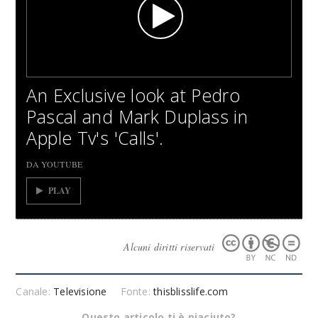
An Exclusive look at Pedro
Pascal and Mark Duplass in
Apple Tv's 'Calls'.
DA YOUTUBE
PLAY
Alcuni diritti riservati
Canale:
Televisione
Fonte:
thisblisslife.com
Questo articolo ti è piaciuto?