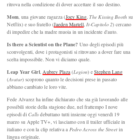
ritrova nella condizione di dover accettare il suo destino.
Mom
, una giovane ragazza (
Joey King
,
The Kissing Booth
su
Netflix) e suo fratello (
Jaeden Martell
,
It-Capitolo 2
) cercano
di impedire che la madre muoia in un incidente d'auto.
Is there a Scientist on the Plane?
Uno degli episodi più
sconvolgenti, dove i protagonisti si ritrovano a dover fare una
scelta impossibile. Non vi diciamo quale.
Leap Year Girl
,
Aubrey Plaza
(
Legion
) e
Stephen Lang
(
Avatar
) scoprono quanto le decisioni prese in passato
abbiano cambiato le loro vite.
Fede Alvarez ha infine dichiarato che sta già lavorando alle
possibili storie della stagione due, nel frattempo I nove
episodi di
Calls
debuttano tutti insieme oggi venerdì 19
marzo su Apple TV+, vi lasciamo con il trailer ufficiale in
italiano e con la clip relativa a
Pedro Across the Street
in
lingua originale.