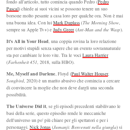
fondo all'articolo, tutto comincia quando Pedro (
Pedro
Pascal
) chiede ai suoi vicini se possono tenere un suo
borsone molto pesante a casa loro per qualche ora. Non è mai
una buona idea. Con lui
Mark Duplass
(
The Morning Show
,
sempre su Apple Tv+) e
Judy Greer
(
Ant-Man and the Wasp
).
It's All in Your Head
, una coppia rovina la loro relazione
per motivi stupidi senza sapere che un evento sovrannaturale
sta per cambiare le loro vite. Tra le voci
Laura Harrier
(
Farhenheit 451
, 2018, sulla HBO).
Me, Myself and Darlene
, Floyd (
Paul Walter Houser
,
Songbird
, 2020) è un marito abusivo che comincia a cercare
di convincere la moglie che non deve dargli una seconda
possibilità.
The Universe Did it
, se gli episodi precedenti stabilivano le
basi della serie, questo episodio rende le meccaniche
dell'universo un po' più chiare per gli spettatori e per i
personaggi.
Nick Jonas
(
Jumanji: Benvenuti nella giungla
) si