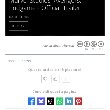
Marvel Studios' Avengers:
Endgame - Official Trailer
DA YOUTUBE
PLAY
Alcuni diritti riservati
Canale:
Cinema
Questo articolo ti è piaciuto?
1
Condividi questa pagina: