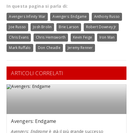
In questa pagina si parla di:
Avengers Infinity War
Avengers: Endgame
Anthony Russo
Joe Russo
Josh Brolin
Brie Larson
Robert Downey Jr
Chris Evans
Chris Hemsworth
Kevin Feige
Iron Man
Mark Ruffalo
Don Cheadle
Jeremy Renner
ARTICOLI CORRELATI
Avengers: Endgame
Avengers: Endgame
è già il più grande successo