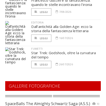
Francesco Guccini e la fantascienza:
quando le stelle incontravano l’ironia
7/08/2026
LEGGI
EDITORIA
Dall’antichità alla Golden Age: ecco la
storia della fantascienza letteraria
16/07/2026
LEGGI
FUMETTI
Star Trek: Godshock, oltre la curvatura
del tempo
26/07/2026
LEGGI
GALLERIE FOTOGRAFICHE
SpaceBalls The Almighty Schwartz Saga (A.S.S.)
10