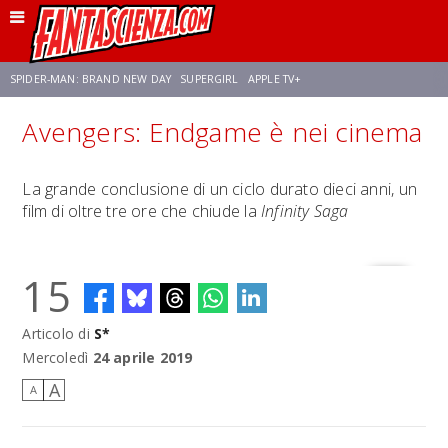
SPIDER-MAN: BRAND NEW DAY
SUPERGIRL
APPLE TV+
Avengers: Endgame è nei cinema
FRANCO RICCIARDIELLO
ZENDAYA
STAR TREK
AVENGERS: DOOMSDAY
La grande conclusione di un ciclo durato dieci anni, un
film di oltre tre ore che chiude la
Infinity Saga
NETFLIX
SADIE SINK
STAR TREK: STRANGE NEW WORLDS
15
Articolo di
S*
Mercoledì
24 aprile 2019
A
A