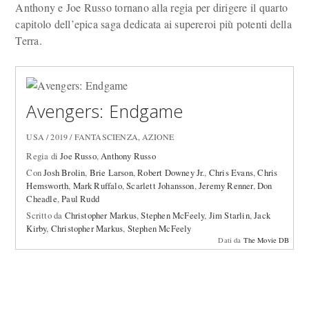
Anthony e Joe Russo tornano alla regia per dirigere il quarto
capitolo dell’epica saga dedicata ai supereroi più potenti della
Terra.
Avengers: Endgame
USA / 2019 / FANTASCIENZA, AZIONE
Regia di
Joe Russo
,
Anthony Russo
Con
Josh Brolin
,
Brie Larson
,
Robert Downey Jr.
,
Chris Evans
,
Chris
Hemsworth
,
Mark Ruffalo
,
Scarlett Johansson
,
Jeremy Renner
,
Don
Cheadle
,
Paul Rudd
Scritto da
Christopher Markus
,
Stephen McFeely
,
Jim Starlin
,
Jack
Kirby
,
Christopher Markus
,
Stephen McFeely
Dati da
The Movie DB