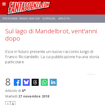
SPIDER-MAN: BRAND NEW DAY
SUPERGIRL
APPLE TV+
Sul lago di Mandelbrot, vent'anni
FRANCO RICCIARDIELLO
ZENDAYA
STAR TREK
AVENGERS: DOOMSDAY
dopo
NETFLIX
SADIE SINK
STAR TREK: STRANGE NEW WORLDS
Esce in futuro presente un nuovo racconto lungo di
Franco Ricciardiello. La cui pubblicazione ha una storia
particolare
8
Articolo di
S*
Martedì
27 novembre 2018
A
A