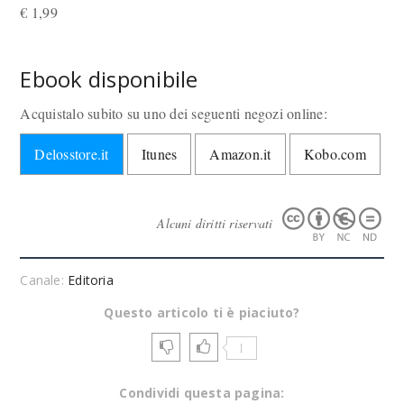
€
1,99
Ebook disponibile
Acquistalo subito su uno dei seguenti negozi online:
Delosstore.it
Itunes
Amazon.it
Kobo.com
Alcuni diritti riservati
Canale:
Editoria
Questo articolo ti è piaciuto?
1
Condividi questa pagina: