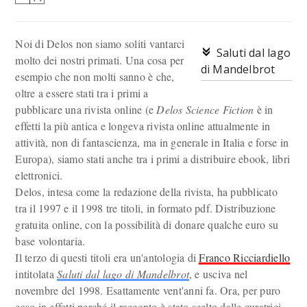
Noi di Delos non siamo soliti vantarci
Saluti dal lago
molto dei nostri primati. Una cosa per
di Mandelbrot
esempio che non molti sanno è che,
oltre a essere stati tra i primi a
pubblicare una rivista online (e
Delos Science Fiction
è in
effetti la più antica e longeva rivista online attualmente in
attività, non di fantascienza, ma in generale in Italia e forse in
Europa), siamo stati anche tra i primi a distribuire ebook, libri
elettronici.
Delos, intesa come la redazione della rivista, ha pubblicato
tra il 1997 e il 1998 tre titoli, in formato pdf. Distribuzione
gratuita online, con la possibilità di donare qualche euro su
base volontaria.
Il terzo di questi titoli era un'antologia di
Franco Ricciardiello
intitolata
Saluti dal lago di Mandelbrot
, e usciva nel
novembre del 1998. Esattamente vent'anni fa. Ora, per puro
caso in effetti perché il racconto è stato scelto dalle curatrici