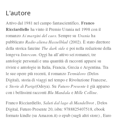
L'autore
Franco
Attivo dal 1981 nel campo fantascientifico,
Ricciardiello
ha vinto il Premio Urania nel 1998 con il
romanzo
Ai margini del caos
. Sempre su
Urania
ha
pubblicato
Radio aliena Hasselblad
(2002). È stato direttore
della storica fanzine
The dark side
e poi nella redazione della
longeva
Intercom
. Oggi ha all’attivo sei romanzi, tre
antologie personali e una quantità di racconti apparsi su
riviste e antologie in Italia, Francia, Grecia e Argentina. Tra
le sue opere più recenti, il romanzo
Termidoro
(Delos
Digital), storia di viaggi nel tempo e Rivoluzione Francese,
e
Storie di Parigi
(Odoya). Su
Futuro Presente
è già apparso
con i bellissimi racconti
Blu Mandala
e
Mille Colline
.
Franco Ricciardiello,
Saluti dal lago di Mandelbrot
, Delos
Digital, Futuro Presente 20, isbn: 9788825407518, ebook
formato kindle (su Amazon.it) o epub (sugli altri store) , Euro