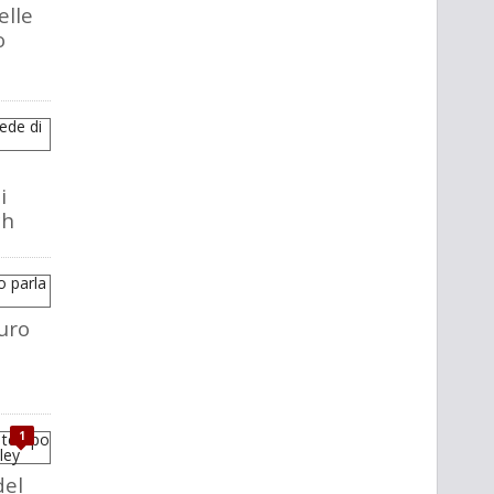
elle
o
i
ch
uro
1
del