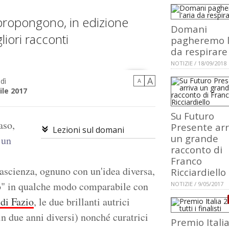
ipropongono, in edizione
Domani
liori racconti
pagheremo l
da respirare
NOTIZIE / 18/09/2018
A
dì
A
ile 2017
Su Futuro
aso,
Presente arr
Lezioni sul domani
un grande
 un
racconto di
Franco
ntascienza, ognuno con un'idea diversa,
Ricciardiello
io" in qualche modo comparabile con
NOTIZIE / 9/05/2017
di Fazio
, le due brillanti autrici
in due anni diversi) nonché curatrici
Premio Itali