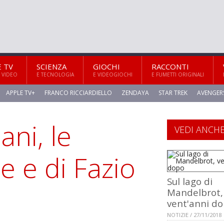
E TV
SCIENZA
GIOCHI
RACCONTI
 VIDEO
E TECNOLOGIA
E VIDEOGIOCHI
E FUMETTI ORIGINALI
APPLE TV+
FRANCO RICCIARDIELLO
ZENDAYA
STAR TREK
AVENGER
ani, le
VEDI ANCH
 e di Fazio
Sul lago di
Mandelbrot,
vent'anni d
NOTIZIE / 27/11/2018