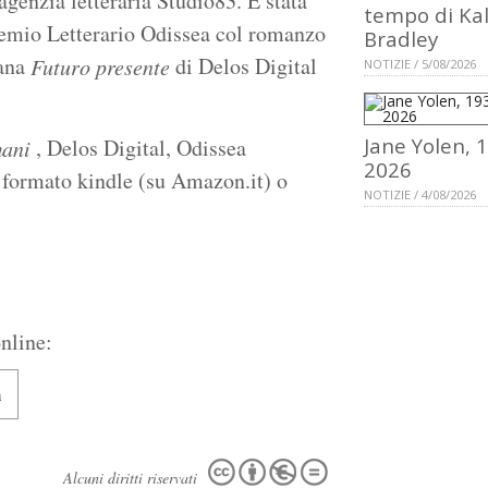
agenzia letteraria Studio83. È stata
tempo di Ka
Premio Letterario Odissea col romanzo
Bradley
lana
di Delos Digital
Futuro presente
NOTIZIE / 5/08/2026
Jane Yolen, 
, Delos Digital, Odissea
mani
2026
formato kindle (su Amazon.it) o
NOTIZIE / 4/08/2026
nline:
m
Alcuni diritti riservati