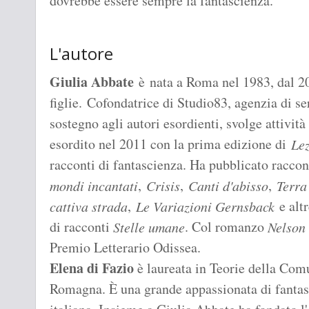
dovrebbe essere sempre la fantascienza.
L'autore
Giulia Abbate
è nata a Roma nel 1983, dal 2
figlie. Cofondatrice di Studio83, agenzia di ser
sostegno agli autori esordienti, svolge attività 
esordito nel 2011 con la prima edizione di
Lez
racconti di fantascienza. Ha pubblicato raccont
,
,
,
mondi incantati
Crisis
Canti d'abisso
Terra
,
e altr
cattiva strada
Le Variazioni Gernsback
di racconti
. Col romanzo
Stelle umane
Nelson
Premio Letterario Odissea.
Elena di Fazio
è laureata in Teorie della Com
Romagna. È una grande appassionata di fantasc