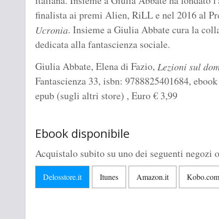
italiana. Insieme a Giulia Abbate ha fondato l'
finalista ai premi Alien, RiLL e nel 2016 al 
. Insieme a Giulia Abbate cura la col
Ucronia
dedicata alla fantascienza sociale.
Giulia Abbate, Elena di Fazio,
Lezioni sul do
Fantascienza 33, isbn: 9788825401684, ebook 
epub (sugli altri store) , Euro
€
3,99
Ebook disponibile
Acquistalo subito su uno dei seguenti negozi o
Delosstore.it
Itunes
Amazon.it
Kobo.co