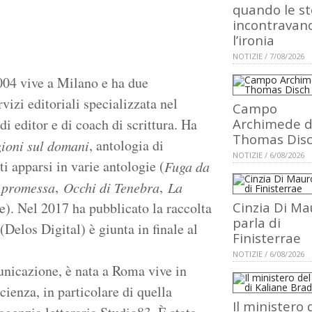
quando le st
incontravan
l’ironia
NOTIZIE / 7/08/2026
004 vive a Milano e ha due
vizi editoriali specializzata nel
Campo
di editor e di coach di scrittura. Ha
Archimede d
Thomas Dis
, antologia di
ioni sul domani
NOTIZIE / 6/08/2026
i apparsi in varie antologie (
Fuga da
,
,
 promessa
Occhi di Tenebra
La
e). Nel 2017 ha pubblicato la raccolta
Cinzia Di Ma
parla di
(Delos Digital) è giunta in finale al
Finisterrae
NOTIZIE / 6/08/2026
unicazione, è nata a Roma vive in
ienza, in particolare di quella
Il ministero 