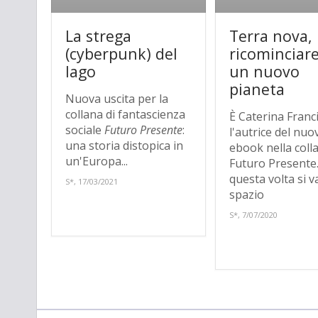
La strega
Terra nova,
(cyberpunk) del
ricominciar
lago
un nuovo
pianeta
Nuova uscita per la
collana di fantascienza
È Caterina Franc
sociale
Futuro Presente
:
l'autrice del nuo
una storia distopica in
ebook nella coll
un'Europa...
Futuro Presente.
questa volta si v
S*, 17/03/2021
spazio
S*, 7/07/2020