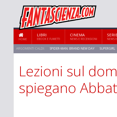
LIBRI
CINEMA
SERI
EBOOK E FUMETTI
NEWS E RECENSIONI
NEWS E
HOME
ARGOMENTI CALDI:
SPIDER-MAN: BRAND NEW DAY
SUPERGIRL
Lezioni sul dom
STAR TREK: STRANGE NEW WORLDS
spiegano Abbate