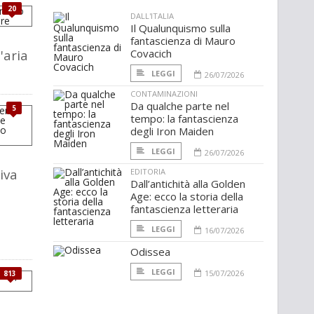
20
DALL'ITALIA
Il Qualunquismo sulla
fantascienza di Mauro
'aria
Covacich
LEGGI
26/07/2026
CONTAMINAZIONI
Da qualche parte nel
5
tempo: la fantascienza
degli Iron Maiden
LEGGI
26/07/2026
iva
EDITORIA
Dall’antichità alla Golden
Age: ecco la storia della
fantascienza letteraria
LEGGI
16/07/2026
Odissea
LEGGI
15/07/2026
813
a