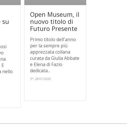
Open Museum, il
e su
nuovo titolo di
Futuro Presente
Primo titolo dell'anno
per la sempre più
iosi
apprezzata collana
vo
curata da Giulia Abbate
ana
e Elena di Fazio
 E
dedicata...
a nello
S*, 28/01/2020