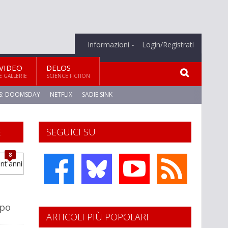
Informazioni
Login/Registrati
VIDEO
DELOS
E GALLERIE
SCIENCE FICTION
S: DOOMSDAY
NETFLIX
SADIE SINK
E
SEGUICI SU
8
opo
ARTICOLI PIÙ POPOLARI