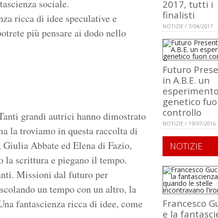
tascienza sociale.
2017, tutti i
finalisti
nza ricca di idee speculative e
NOTIZIE / 7/04/2017
otrete più pensare ai dodo nello
Futuro Prese
in A.B.E. un
esperiment
genetico fuo
controllo
Tanti grandi autrici hanno dimostrato
NOTIZIE / 19/07/2016
ma la troviamo in questa raccolta di
i, Giulia Abbate ed Elena di Fazio,
NOTIZIE
no la scrittura e piegano il tempo.
anti. Missioni dal futuro per
scolando un tempo con un altro, la
Una fantascienza ricca di idee, come
Francesco Gu
e la fantasci