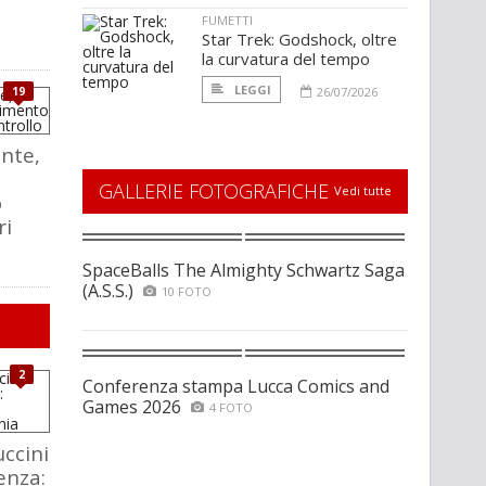
FUMETTI
Star Trek: Godshock, oltre
la curvatura del tempo
LEGGI
19
26/07/2026
nte,
GALLERIE FOTOGRAFICHE
Vedi tutte
o
ri
SpaceBalls The Almighty Schwartz Saga
(A.S.S.)
10 FOTO
2
Conferenza stampa Lucca Comics and
Games 2026
4 FOTO
ccini
enza: