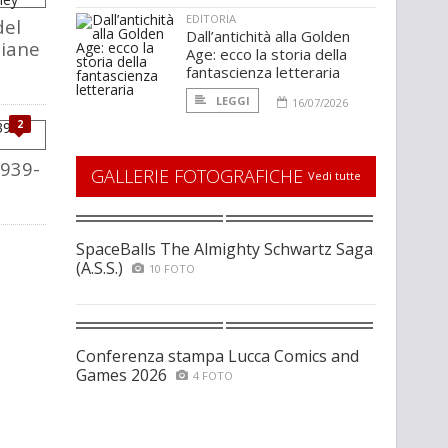
EDITORIA
del
Dall’antichità alla Golden
liane
Age: ecco la storia della
fantascienza letteraria
LEGGI
16/07/2026
2
1939-
GALLERIE FOTOGRAFICHE
Vedi tutte
SpaceBalls The Almighty Schwartz Saga
(A.S.S.)
10 FOTO
Conferenza stampa Lucca Comics and
Games 2026
4 FOTO