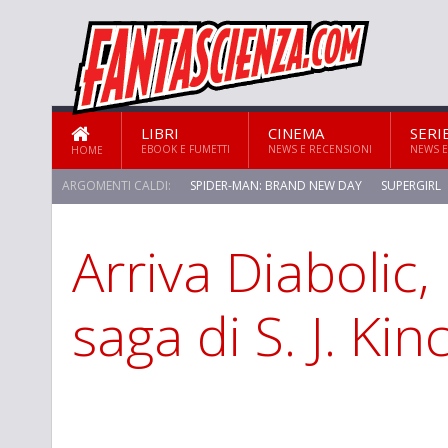
LIBRI
CINEMA
SERI
EBOOK E FUMETTI
NEWS E RECENSIONI
NEWS E
HOME
ARGOMENTI CALDI:
SPIDER-MAN: BRAND NEW DAY
SUPERGIRL
Arriva Diabolic,
STAR TREK: STRANGE NEW WORLDS
saga di S. J. Kin