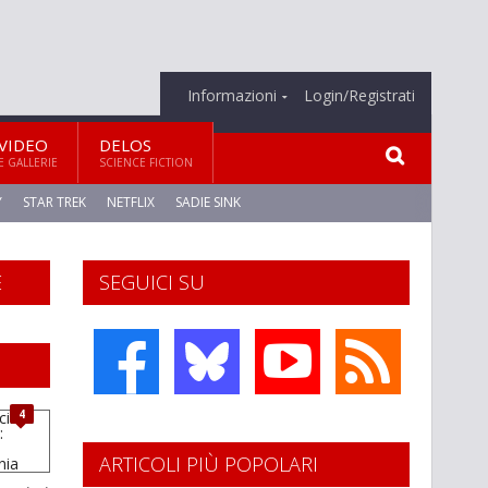
Informazioni
Login/Registrati
VIDEO
DELOS
E GALLERIE
SCIENCE FICTION
Y
STAR TREK
NETFLIX
SADIE SINK
E
SEGUICI SU
4
ARTICOLI PIÙ POPOLARI