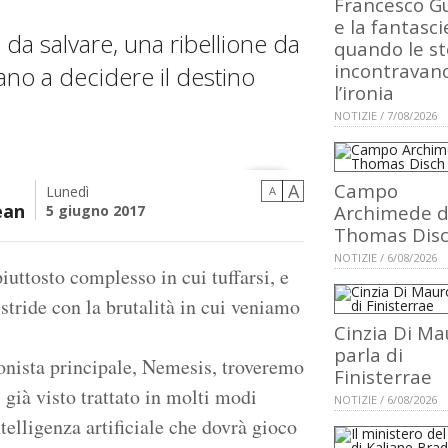
Francesco Gu
e la fantasci
da salvare, una ribellione da
quando le st
incontravan
no a decidere il destino
l’ironia
NOTIZIE / 7/08/2026
Campo
A
Lunedì
A
ean
Archimede d
5 giugno 2017
Thomas Dis
NOTIZIE / 6/08/2026
iuttosto complesso in cui tuffarsi, e
stride con la brutalità in cui veniamo
Cinzia Di Ma
parla di
gonista principale, Nemesis, troveremo
Finisterrae
 già visto trattato in molti modi
NOTIZIE / 6/08/2026
telligenza artificiale che dovrà gioco