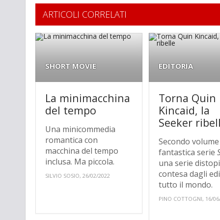
ARTICOLI CORRELATI
SHORT MOVIE
EDITORIA
La minimacchina
Torna Quin
del tempo
Kincaid, la
Seeker ribel
Una minicommedia
romantica con
Secondo volume 
macchina del tempo
fantastica serie
inclusa. Ma piccola.
una serie distop
contesa dagli edi
SILVIO SOSIO, 26/02/2022
tutto il mondo.
PINO COTTOGNI, 16/06