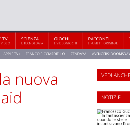
E TV
SCIENZA
GIOCHI
RACCONTI
 VIDEO
E TECNOLOGIA
E VIDEOGIOCHI
E FUMETTI ORIGINALI
APPLE TV+
FRANCO RICCIARDIELLO
ZENDAYA
AVENGERS: DOOMSDA
 la nuova
VEDI ANCH
caid
NOTIZIE