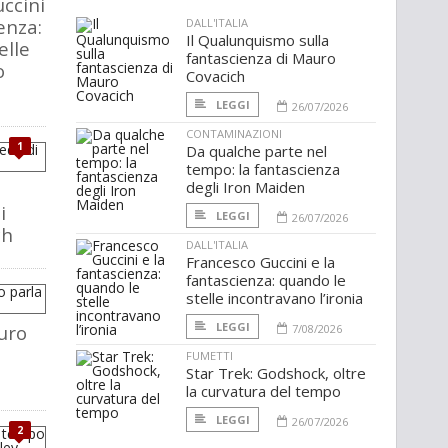
ccini
enza:
DALL'ITALIA
Il Qualunquismo sulla
elle
fantascienza di Mauro
o
Covacich
LEGGI
26/07/2026
CONTAMINAZIONI
1
Da qualche parte nel
tempo: la fantascienza
degli Iron Maiden
i
LEGGI
26/07/2026
ch
DALL'ITALIA
Francesco Guccini e la
fantascienza: quando le
stelle incontravano l’ironia
LEGGI
uro
7/08/2026
FUMETTI
Star Trek: Godshock, oltre
la curvatura del tempo
LEGGI
26/07/2026
2