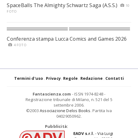
SpaceBalls The Almighty Schwartz Saga (A.S.S.)
10
FOTO
Conferenza stampa Lucca Comics and Games 2026
4 FOTO
Termini d'uso
Privacy
Regole
Redazione
Contatti
Fantascienza.com
- ISSN 1974-8248 -
Registrazione tribunale di Milano, n. 521 del 5
settembre 2006.
©2003
Associazione Delos Books
. Partita Iva
04029050962.
Pubblicità:
EADV s.r.l.
- Via Luigi