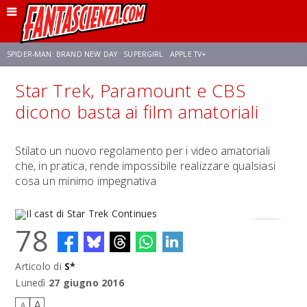
SPIDER-MAN: BRAND NEW DAY
SUPERGIRL
APPLE TV+
Star Trek, Paramount e CBS
FRANCO RICCIARDIELLO
ZENDAYA
STAR TREK
AVENGERS: DOOMSDAY
dicono basta ai film amatoriali
NETFLIX
SADIE SINK
STAR TREK: STRANGE NEW WORLDS
Stilato un nuovo regolamento per i video amatoriali
che, in pratica, rende impossibile realizzare qualsiasi
cosa un minimo impegnativa
78
Articolo di
S*
Il cast di Star Trek Continues
Lunedì
27 giugno 2016
A
A