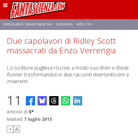
SPIDER-MAN: BRAND NEW DAY
SUPERGIRL
APPLE TV+
Due capolavori di Ridley Scott
FRANCO RICCIARDIELLO
ZENDAYA
STAR TREK
AVENGERS: DOOMSDAY
massacrati da Enzo Verrengia
NETFLIX
SADIE SINK
CELIA ROSE GOODING
Lo scrittore pugliese riscrive a modo suo
Alien
e
Blade
Runner
trasformandoli in due racconti divertentissimi e
irriverenti
11
Articolo di
S*
Martedì
7 luglio 2015
A
A