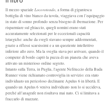
Il libro
Il mezzo spaziale
Locorotondo
, a forma di gigantesca
bottiglia di vino bianco da tavola, viaggiava con l’equipaggio
in stato di sonno profondo senza bisogno di ibernazione. Per
risparmiare sul ghiaccio, quegli uomini erano stati
accuratamente selezionati per le eccezionali capacità
letargiche: anche da svegli stavano sempre addormentati,
grazie a riflessi scarsissimi e a un quoziente intellettivo
inferiore allo zero. Ma la sveglia stava per arrivare, quando il
computer di bordo captò la puzza di un pianeta che aveva
attivato un misterioso ordine segreto.
Intanto sulla Terra, in Puglia, l'agente Nefriuccio della Bada
Runner viene richiamato controviglia in servizio: era stato
individuato un pericoloso declinante Apulus 6 in libertà. E
quando un Apulus 6 veniva individuato non lo si uccideva,
perché all’anagrafe non risultava mai nato. Ci si limitava a
fraccarlo di mazzate.