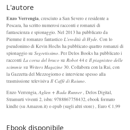
L'autore
Enzo Verrengia
, cresciuto a San Severo e residente a
Pescara, ha scritto numerosi racconti e romanzi di
fantascienza e spionaggio. Nel 2013 ha pubblicato da
Piemme il romanzo fantastico
L'eredità di Hyde
. Con lo
pseudonimo di Kevin Hochs ha pubblicato quattro romanzi di
spionaggio su
Segretissimo
. Per Delos Books ha pubblicato i
racconti
La corsa del bruco
su
Robot
44 e
Il piagnisteo delle
scimmie
su
Writers Magazine
30. Collabora con la Rai, con
la Gazzetta del Mezzogiorno e interviene spesso alla
trasmissione televisiva
Il Caffè di Raiuno
.
Enzo Verrengia,
Aglien + Bada Runner
, Delos Digital,
Stramurti viventi 2, isbn: 9788867758432, ebook formato
kindle (su Amazon.it) o epub (sugli altri store) , Euro
€
1,99
Ebook disponibile