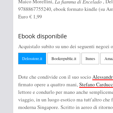
Maico Morellini,
, Del
La fiamma di Encelado
9788867755240, ebook formato kindle (su Amazo
Euro
€
1,99
Ebook disponibile
Acquistalo subito su uno dei seguenti negozi o
Delosstore.it
Bookrepublic.it
Itunes
Amaz
Dote che condivide con il suo socio
Alessandr
firmato opere a quattro mani,
Stefano Carducc
lettore e condurlo per mano anche semplicem
viaggio, in un luogo esotico ma tutt'altro che 
moderna Singapore. Scritto in aereo di ritorno