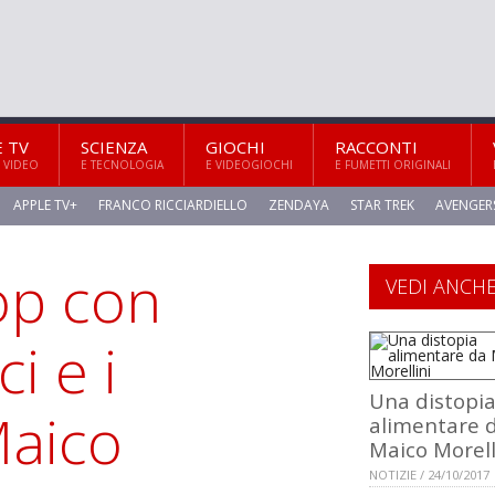
E TV
SCIENZA
GIOCHI
RACCONTI
 VIDEO
E TECNOLOGIA
E VIDEOGIOCHI
E FUMETTI ORIGINALI
APPLE TV+
FRANCO RICCIARDIELLO
ZENDAYA
STAR TREK
AVENGER
op con
VEDI ANCH
i e i
Una distopi
Maico
alimentare 
Maico Morell
NOTIZIE / 24/10/2017