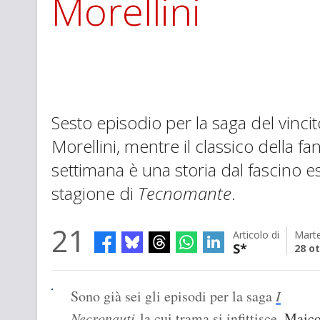
Morellini
Sesto episodio per la saga del vinci
Morellini, mentre il classico della fa
settimana è una storia dal fascino e
stagione di
Tecnomante
.
21
Articolo di
Marte
S*
28 o
Sono già sei gli episodi per la saga
I
Necronauti
la cui trama si infittisce.
Maic