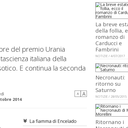
La breve est
della follia, e
romanzo di
Carducci e
tore del premio Urania
Fambrini
ntascienza italiana della
NOTIZIE / 4/07/2017
sotico. E continua la seconda
Necronauti:
ritorno su
Saturno
A
dì
A
NOTIZIE / 28/05/2015
ttobre 2014
La fiamma di Encelado
Ritornano i
o