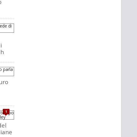
o
i
ch
uro
1
del
liane