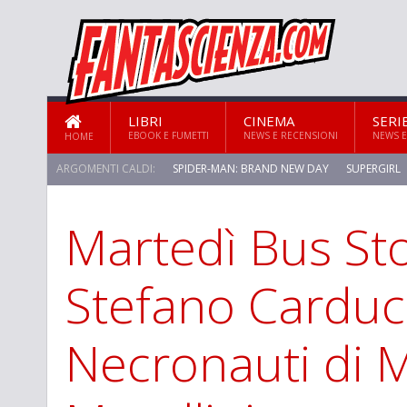
LIBRI
CINEMA
SERI
EBOOK E FUMETTI
NEWS E RECENSIONI
NEWS E
HOME
ARGOMENTI CALDI:
SPIDER-MAN: BRAND NEW DAY
SUPERGIRL
Martedì Bus St
STAR TREK: STRANGE NEW WORLDS
Stefano Carducc
Necronauti di 