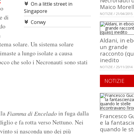
Necronauti d
On a little street in
Maico Morell
io
Singapore
NOTIZIE / 21/04/2015
e di
Conwy
ndo
n
Aldani, in e
stema solare. Un sistema solare
un grande
rimaste a lungo isolate a causa
racconto (qu
inedito
occo che solo i Necronauti sono stati
NOTIZIE / 25/11/2014
NOTIZIE
lla
in fuga dalla
Fiamma di Encelado
Francesco Gu
iglio e fa rotta verso Nettuno. Nei
e la fantasci
quando le st
onvinto si nasconda uno dei più