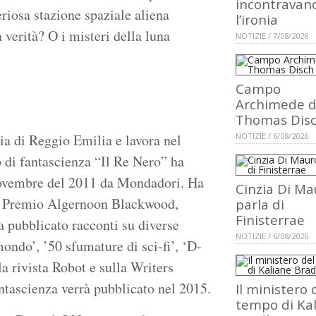
incontravan
eriosa stazione spaziale aliena
l’ironia
a verità? O i misteri della luna
NOTIZIE / 7/08/2026
Campo
Archimede d
Thomas Dis
cia di Reggio Emilia e lavora nel
NOTIZIE / 6/08/2026
 di fantascienza “Il Re Nero” ha
novembre del 2011 da Mondadori. Ha
Cinzia Di Ma
al Premio Algernoon Blackwood,
parla di
Finisterrae
a pubblicato racconti su diverse
NOTIZIE / 6/08/2026
mondo’, ’50 sfumature di sci-fi’, ‘D-
a rivista Robot e sulla Writers
ntascienza verrà pubblicato nel 2015.
Il ministero 
tempo di Ka