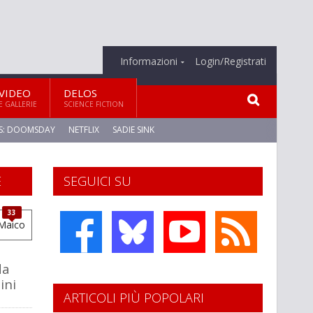
Informazioni
Login/Registrati
VIDEO
DELOS
E GALLERIE
SCIENCE FICTION
S: DOOMSDAY
NETFLIX
SADIE SINK
E
SEGUICI SU
33
a
da
ini
ARTICOLI PIÙ POPOLARI