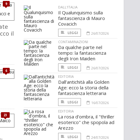
9
DALL'ITALIA
Il Qualunquismo sulla
fantascienza di Mauro
Covacich
ate
cco il
LEGGI
26/07/2026
CONTAMINAZIONI
Da qualche parte nel
tempo: la fantascienza
degli Iron Maiden
LEGGI
26/07/2026
6
EDITORIA
Dall’antichità alla Golden
Age: ecco la storia della
fantascienza letteraria
LEGGI
16/07/2026
EDITORIA
23
La rosa d'ombra, il "thriller
esoterico" che spopola ad
Arezzo
LEGGI
24/07/2026