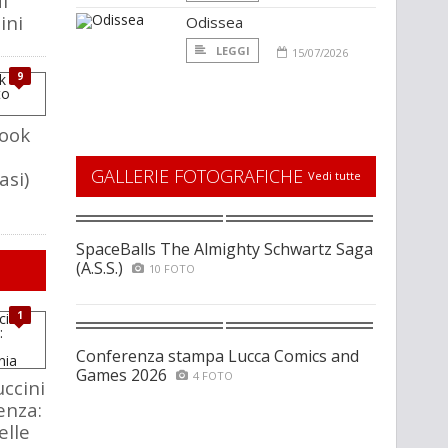
i
ini
Odissea
LEGGI
15/07/2026
9
book
GALLERIE FOTOGRAFICHE
asi)
Vedi tutte
SpaceBalls The Almighty Schwartz Saga
(A.S.S.)
10 FOTO
1
Conferenza stampa Lucca Comics and
Games 2026
4 FOTO
ccini
enza:
elle