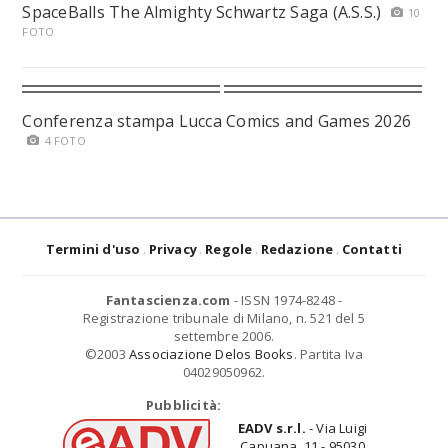
SpaceBalls The Almighty Schwartz Saga (A.S.S.)
10
FOTO
Conferenza stampa Lucca Comics and Games 2026
4 FOTO
Termini d'uso
Privacy
Regole
Redazione
Contatti
Fantascienza.com
- ISSN 1974-8248 -
Registrazione tribunale di Milano, n. 521 del 5
settembre 2006.
©2003
Associazione Delos Books
. Partita Iva
04029050962.
Pubblicità:
EADV s.r.l.
- Via Luigi
Capuana, 11 - 95030