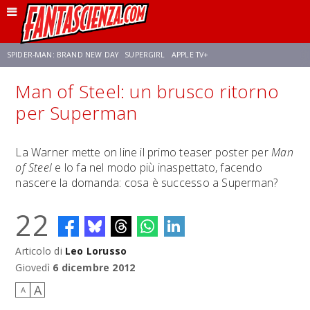
SPIDER-MAN: BRAND NEW DAY
SUPERGIRL
APPLE TV+
Man of Steel: un brusco ritorno
FRANCO RICCIARDIELLO
ZENDAYA
AVENGERS: DOOMSDAY
STAR TREK
per Superman
NETFLIX
SADIE SINK
STAR TREK: STRANGE NEW WORLDS
La Warner mette on line il primo teaser poster per
Man
of Steel
e lo fa nel modo più inaspettato, facendo
nascere la domanda: cosa è successo a Superman?
22
Articolo di
Leo Lorusso
Giovedì
6 dicembre 2012
A
A