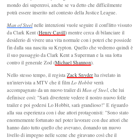
mondo dei supereroi, anche se va detto che difficilmente
potrà essere inserito nel contesto della Justice League.
Man of Steel
nelle intenzioni vuole seguire il conflitto vissuto
da Clark Kent (
Henry Cavill
) mentre cerca di bilanciare il
desiderio di vivere una vita normale con i poteri che possiede
fin dalla sua nascita su Krypton. Quello che vedremo quindi è
il suo passaggio da Clark Kent a Superman e la sua lotta
contro il generale Zod (
Michael Shannon
).
Nello stesso tempo, il regista
Zack Snyder
ha rivelato in
un'intervista a MTV che il film
Lo Hobbit
verrà
accompagnato da un nuovo trailer di
Man of Steel
, che lui
definisce così: "Sarà divertente vedere il nostro nuovo folle
trailer e poi godersi Lo Hobbit, sarà grandioso!" E riguardo
alla sua esperienza con i due attori protagonisti: "Sono stato
enormemente fortunato nel poter lavorare con due attori che
hanno dato tutto quello che avevano, donando un nuovo
livello di impegno nelle scene che giravano così che il