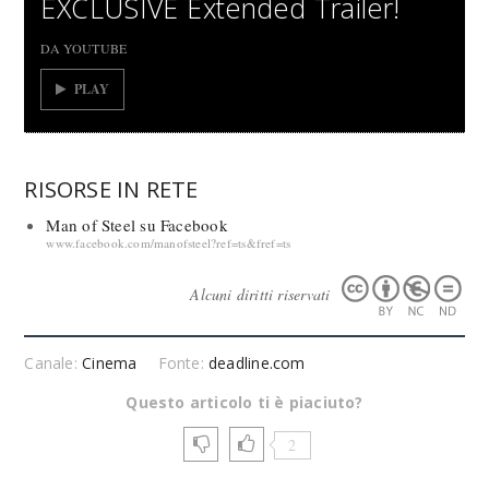
EXCLUSIVE Extended Trailer!
DA YOUTUBE
PLAY
RISORSE IN RETE
Man of Steel su Facebook
www.facebook.com/manofsteel?ref=ts&fref=ts
Alcuni diritti riservati
Canale:
Cinema
Fonte:
deadline.com
Questo articolo ti è piaciuto?
2