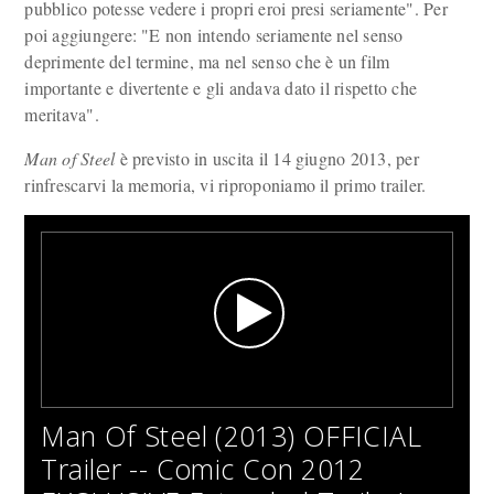
pubblico potesse vedere i propri eroi presi seriamente". Per
poi aggiungere: "E non intendo seriamente nel senso
deprimente del termine, ma nel senso che è un film
importante e divertente e gli andava dato il rispetto che
meritava".
Man of Steel
è previsto in uscita il 14 giugno 2013, per
rinfrescarvi la memoria, vi riproponiamo il primo trailer.
Man Of Steel (2013) OFFICIAL
Trailer -- Comic Con 2012