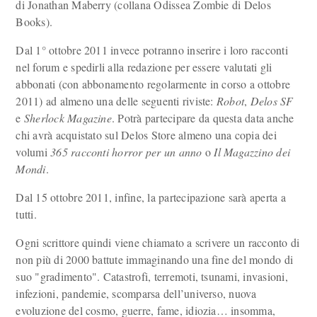
di Jonathan Maberry (collana Odissea Zombie di Delos
Books).
Dal 1° ottobre 2011 invece potranno inserire i loro racconti
nel forum e spedirli alla redazione per essere valutati gli
abbonati (con abbonamento regolarmente in corso a ottobre
2011) ad almeno una delle seguenti riviste:
Robot
,
Delos SF
e
Sherlock Magazine
. Potrà partecipare da questa data anche
chi avrà acquistato sul Delos Store almeno una copia dei
volumi
365 racconti horror per un anno
o
Il Magazzino dei
Mondi
.
Dal 15 ottobre 2011, infine, la partecipazione sarà aperta a
tutti.
Ogni scrittore quindi viene chiamato a scrivere un racconto di
non più di 2000 battute immaginando una fine del mondo di
suo "gradimento". Catastrofi, terremoti, tsunami, invasioni,
infezioni, pandemie, scomparsa dell’universo, nuova
evoluzione del cosmo, guerre, fame, idiozia… insomma,