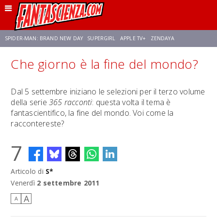
SPIDER-MAN: BRAND NEW DAY
SUPERGIRL
APPLE TV+
ZENDAYA
Che giorno è la fine del mondo?
FRANCO RICCIARDIELLO
AVENGERS: DOOMSDAY
STAR TREK
NETFLIX
Dal 5 settembre iniziano le selezioni per il terzo volume
della serie
365 racconti
: questa volta il tema è
SADIE SINK
STAR TREK: STRANGE NEW WORLDS
fantascientifico, la fine del mondo. Voi come la
raccontereste?
7
Articolo di
S*
Venerdì
2 settembre 2011
A
A