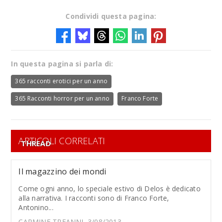
Condividi questa pagina:
In questa pagina si parla di:
365 racconti erotici per un anno
365 Racconti horror per un anno
Franco Forte
ARTICOLI CORRELATI
THREAD
Il magazzino dei mondi
Come ogni anno, lo speciale estivo di Delos è dedicato
alla narrativa. I racconti sono di Franco Forte,
Antonino...
CARMINE TREANNI, 3/08/2013