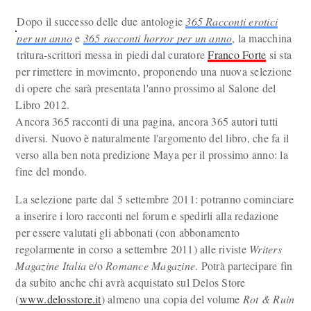
Dopo il successo delle due antologie
365 Racconti erotici
per un anno
e
365 racconti horror per un anno
, la macchina
tritura-scrittori messa in piedi dal curatore
Franco Forte
si sta
per rimettere in movimento, proponendo una nuova selezione
di opere che sarà presentata l'anno prossimo al Salone del
Libro 2012.
Ancora 365 racconti di una pagina, ancora 365 autori tutti
diversi. Nuovo è naturalmente l'argomento del libro, che fa il
verso alla ben nota predizione Maya per il prossimo anno: la
fine del mondo.
La selezione parte dal 5 settembre 2011: potranno cominciare
a inserire i loro racconti nel forum e spedirli alla redazione
per essere valutati gli abbonati (con abbonamento
regolarmente in corso a settembre 2011) alle riviste
Writers
Magazine Italia
e/o
Romance Magazine
. Potrà partecipare fin
da subito anche chi avrà acquistato sul Delos Store
(
www.delosstore.it
) almeno una copia del volume
Rot & Ruin